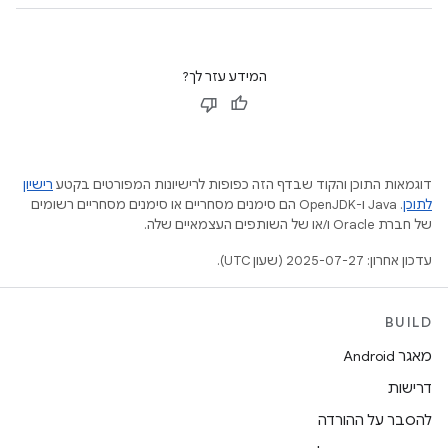
המידע עזר לך?
דוגמאות התוכן והקוד שבדף הזה כפופות לרישיונות המפורטים בקטע
רישיון
לתוכן
.‏ Java ו-OpenJDK הם סימנים מסחריים או סימנים מסחריים רשומים
של חברת Oracle ו/או של השותפים העצמאיים שלה.
עדכון אחרון: 2025-07-27 (שעון UTC).
BUILD
מאגר Android
דרישות
להסבר על ההורדה