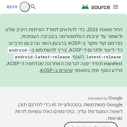
היכנס
החל משנת 2026, כדי להתאים למודל הפיתוח היציב שלנו
ולשמור על יציבות הפלטפורמה בסביבה העסקית,
נפרסם קוד מקור ב-AOSP ברבעון השני וברבעון הרביעי.
כדי ליצור ולתרום ל-AOSP, צריך להשתמש ב-
android-
latest-release
. הענף
android-latest-release
manifest תמיד יפנה לגרסה האחרונה שנדחפה ל-AOSP.
מידע נוסף זמין במאמר
שינויים ב-AOSP
.
‫Google משתמשת בטכנולוגיית AI כדי לתרגם תוכן
לשפה המועדפת עליך. בתרגומים כאלו עשויות להיות
שגיאות.