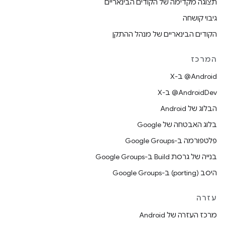
תצוגה מקדימה של הקודים הבינאריים
גיבוי קושחה
הקודים הבינאריים של מנהל ההתקן
המרכז
‫‎@Android ב-X
‫‎@AndroidDev ב-X
הבלוג של Android
בלוג האבטחה של Google
פלטפורמה ב-Google Groups
בנייה של גרסת Build ב-Google Groups
היסב (porting) ב-Google Groups
עזרה
מרכז העזרה של Android