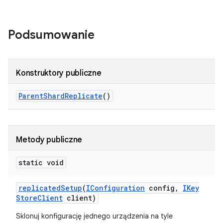
Podsumowanie
Konstruktory publiczne
Parent
Shard
Replicate
()
Metody publiczne
static void
replicated
Setup
(
IConfiguration
config
,
IKey
Store
Client
client)
Sklonuj konfigurację jednego urządzenia na tyle