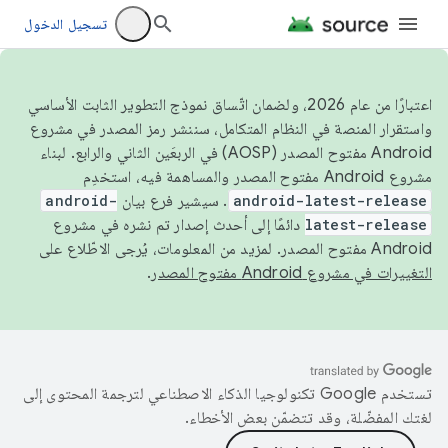
تسجيل الدخول
اعتبارًا من عام 2026، ولضمان اتّساق نموذج التطوير الثابت الأساسي
واستقرار المنصة في النظام المتكامل، سننشر رمز المصدر في مشروع
Android مفتوح المصدر (AOSP) في الربعَين الثاني والرابع. لبناء
مشروع Android مفتوح المصدر والمساهمة فيه، استخدِم
android-latest-release
. سيشير فرع بيان
android-
latest-release
دائمًا إلى أحدث إصدار تم نشره في مشروع
Android مفتوح المصدر. لمزيد من المعلومات، يُرجى الاطّلاع على
التغييرات في مشروع Android مفتوح المصدر
.
تستخدم Google تكنولوجيا الذكاء الاصطناعي لترجمة المحتوى إلى
لغتك المفضّلة، وقد تتضمّن بعض الأخطاء.