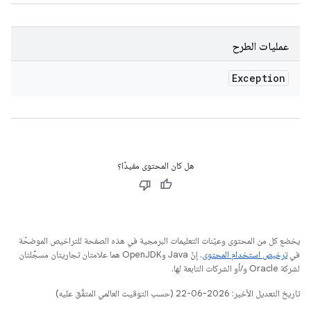
عمليات الطرح
Exception
هل كان المحتوى مفيدًا؟
يخضع كل من المحتوى وعيّنات التعليمات البرمجية في هذه الصفحة للتراخيص الموضحّة
في
ترخيص استخدام المحتوى
. إنّ Java وOpenJDK هما علامتان تجاريتان مسجَّلتان
لشركة Oracle و/أو الشركات التابعة لها.
تاريخ التعديل الأخير: 2026-06-22 (حسب التوقيت العالمي المتفَّق عليه)