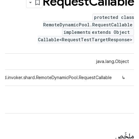
Request
Callable
protected class
RemoteDynamicPool.RequestCallable
implements
extends Object
Callable<RequestTestTargetResponse>
java.lang.Object
fed.invoker.shard.RemoteDynamicPool.RequestCallable
↳
ملخّص