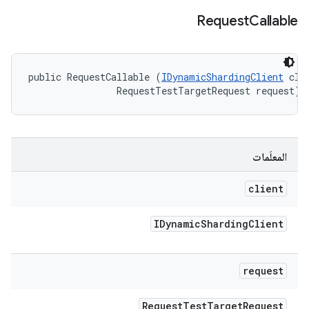
Request
Callable
public RequestCallable (
IDynamicShardingClient
 clie
                RequestTestTargetRequest request)
المعلَمات
client
IDynamic
Sharding
Client
request
Request
Test
Target
Request