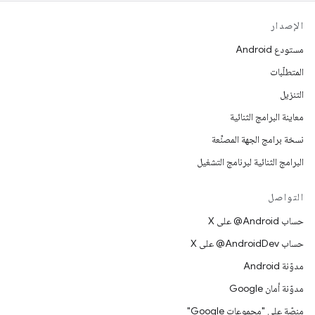
الإصدار
مستودع Android
المتطلّبات
التنزيل
معاينة البرامج الثنائية
نسخة برامج الجهة المصنِّعة
البرامج الثنائية لبرنامج التشغيل
التواصل
حساب ‎@Android على X
حساب ‎@AndroidDev على X
مدوّنة Android
مدوّنة أمان Google
منصّة على "مجموعات Google"