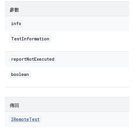
參數
info
Test
Information
report
Not
Executed
boolean
傳回
IRemote
Test