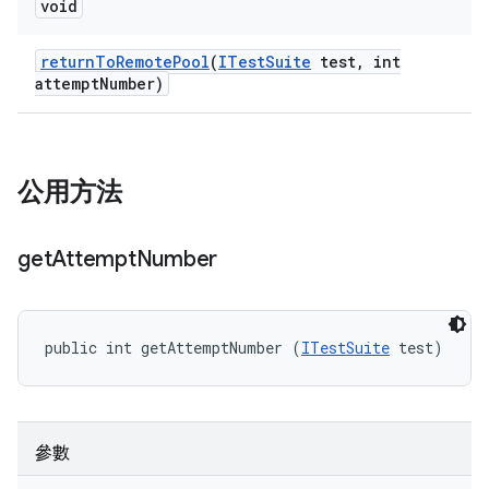
void
return
To
Remote
Pool
(
ITest
Suite
test
,
int
attempt
Number)
公用方法
get
Attempt
Number
public int getAttemptNumber (
ITestSuite
 test)
參數