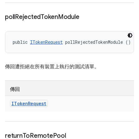
poll
Rejected
Token
Module
public 
ITokenRequest
 pollRejectedTokenModule ()
傳回遭拒絕在所有裝置上執行的測試清單。
傳回
IToken
Request
return
To
Remote
Pool