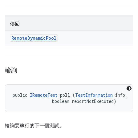
傳回
Remote
Dynamic
Pool
輪詢
public 
IRemoteTest
 poll (
TestInformation
 info, 

                boolean reportNotExecuted)
輪詢要執行的下一個測試。