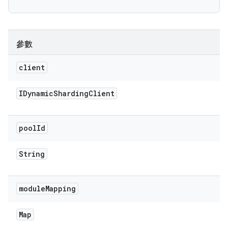
參數
client
IDynamic
Sharding
Client
pool
Id
String
module
Mapping
Map