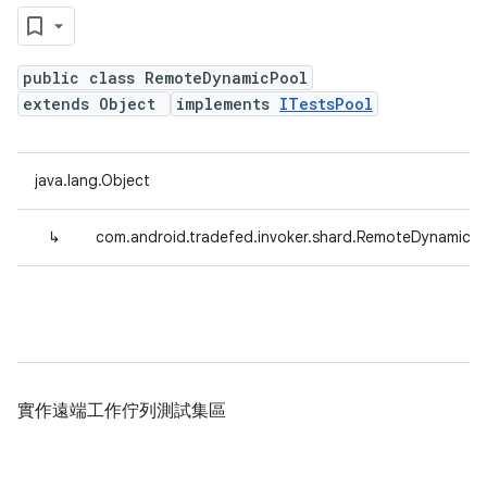
public class RemoteDynamicPool
extends Object
implements
ITestsPool
java.lang.Object
↳
com.android.tradefed.invoker.shard.RemoteDynamicPo
實作遠端工作佇列測試集區