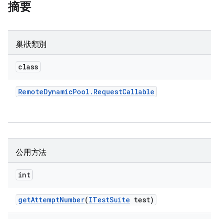
摘要
巢狀類別
class
Remote
Dynamic
Pool
.
Request
Callable
公用方法
int
get
Attempt
Number
(
ITest
Suite
test)