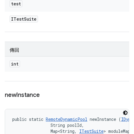
test
ITest
Suite
傳回
int
new
Instance
public static 
RemoteDynamicPool
 newInstance (
IDyna
                String poolId, 

                Map<String, 
ITestSuite
> moduleMapp