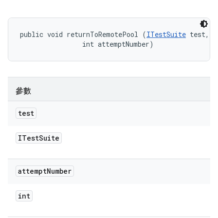
public void returnToRemotePool (
ITestSuite
 test, 

                int attemptNumber)
參數
test
ITest
Suite
attempt
Number
int