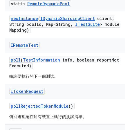
static
Remote
Dynamic
Pool
new
Instance
(
IDynamic
Sharding
Client
client
,
String pool
Id
,
Map<String
,
ITest
Suite
> module
Mapping)
IRemote
Test
poll
(
Test
Information
info
,
boolean report
Not
Executed)
輪詢要執行的下一個測試。
IToken
Request
poll
Rejected
Token
Module
()
傳回遭拒絕在所有裝置上執行的測試清單。