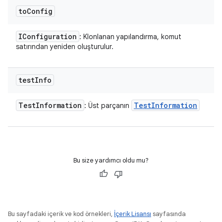
to
Config
IConfiguration
: Klonlanan yapılandırma, komut
satırından yeniden oluşturulur.
test
Info
Test
Information
Test
Information
: Üst parçanın
Bu size yardımcı oldu mu?
Bu sayfadaki içerik ve kod örnekleri,
İçerik Lisansı
sayfasında