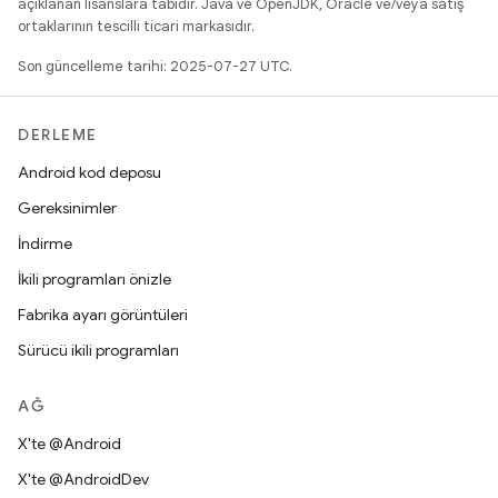
açıklanan lisanslara tabidir. Java ve OpenJDK, Oracle ve/veya satış
ortaklarının tescilli ticari markasıdır.
Son güncelleme tarihi: 2025-07-27 UTC.
DERLEME
Android kod deposu
Gereksinimler
İndirme
İkili programları önizle
Fabrika ayarı görüntüleri
Sürücü ikili programları
AĞ
X'te @Android
X'te @AndroidDev