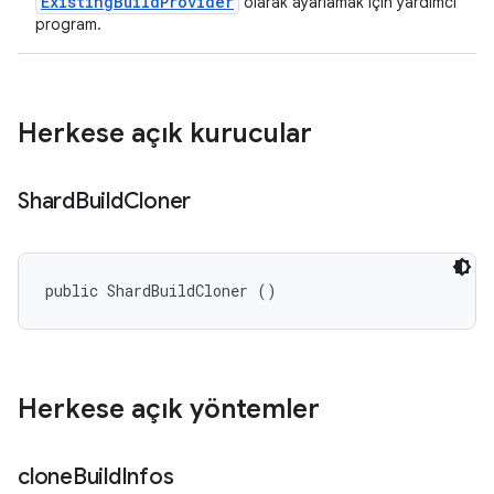
ExistingBuildProvider
olarak ayarlamak için yardımcı
program.
Herkese açık kurucular
Shard
Build
Cloner
public ShardBuildCloner ()
Herkese açık yöntemler
clone
Build
Infos