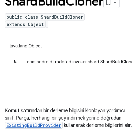
Shard
Build
Cloner
public class ShardBuildCloner
extends Object
java.lang.Object
↳
com.android.tradefed.invoker.shard.ShardBuildCloner
Komut satırından bir derleme bilgisini klonlayan yardımcı
sınıf. Parça, herhangi bir şey indirmek yerine doğrudan
ExistingBuildProvider
kullanarak derleme bilgilerini alır.