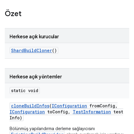
Özet
Herkese açık kurucular
Shard
Build
Cloner
()
Herkese açık yöntemler
static void
clone
Build
Infos
(
IConfiguration
from
Config
,
IConfiguration
to
Config
,
Test
Information
test
Info)
Bölünmüş yapılandırma derleme sağlayıcısını