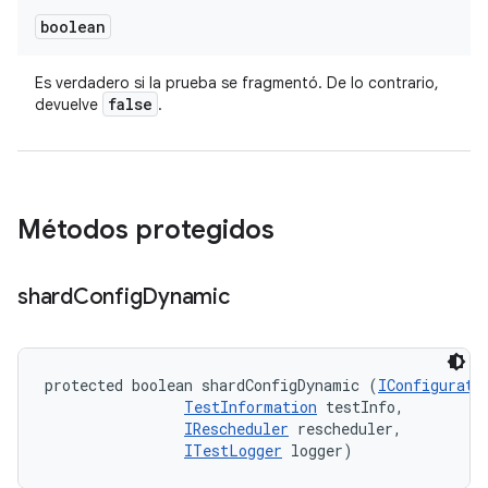
boolean
Es verdadero si la prueba se fragmentó. De lo contrario,
false
devuelve
.
Métodos protegidos
shard
Config
Dynamic
protected boolean shardConfigDynamic (
IConfigurati
TestInformation
 testInfo, 

IRescheduler
 rescheduler, 

ITestLogger
 logger)