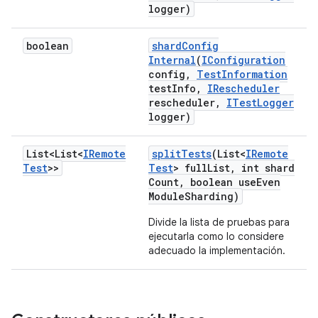
logger)
boolean
shard
Config
Internal
(
IConfiguration
config
,
Test
Information
test
Info
,
IRescheduler
rescheduler
,
ITest
Logger
logger)
List<List<
IRemote
split
Tests
(List<
IRemote
Test
>>
Test
> full
List
,
int shard
Count
,
boolean use
Even
Module
Sharding)
Divide la lista de pruebas para
ejecutarla como lo considere
adecuado la implementación.