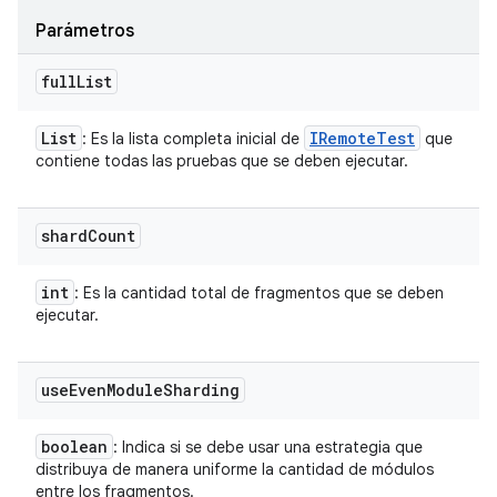
Parámetros
full
List
List
IRemote
Test
: Es la lista completa inicial de
que
contiene todas las pruebas que se deben ejecutar.
shard
Count
int
: Es la cantidad total de fragmentos que se deben
ejecutar.
use
Even
Module
Sharding
boolean
: Indica si se debe usar una estrategia que
distribuya de manera uniforme la cantidad de módulos
entre los fragmentos.