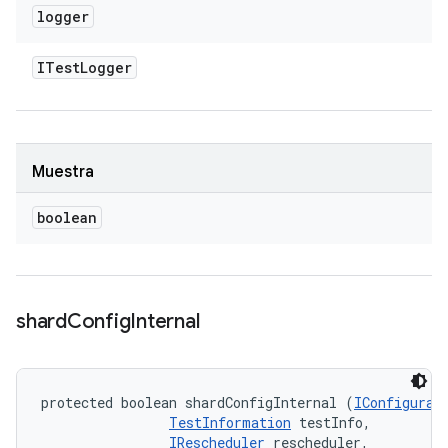
logger
ITest
Logger
Muestra
boolean
shard
Config
Internal
protected boolean shardConfigInternal (
IConfigurat
TestInformation
 testInfo, 

IRescheduler
 rescheduler, 
