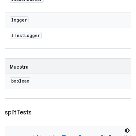
logger
ITest
Logger
Muestra
boolean
split
Tests