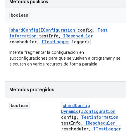
Métodos públicos
boolean
shard
Config
(
IConfiguration
config
,
Test
Information
test
Info
,
IRescheduler
rescheduler
,
ITest
Logger
logger)
Intenta fragmentar la configuración en
subconfiguraciones para que se vuelvan a programar y se
ejecuten en varios recursos de forma paralela.
Métodos protegidos
boolean
shard
Config
Dynamic
(
IConfiguration
config
,
Test
Information
test
Info
,
IRescheduler
rescheduler
,
ITest
Logger