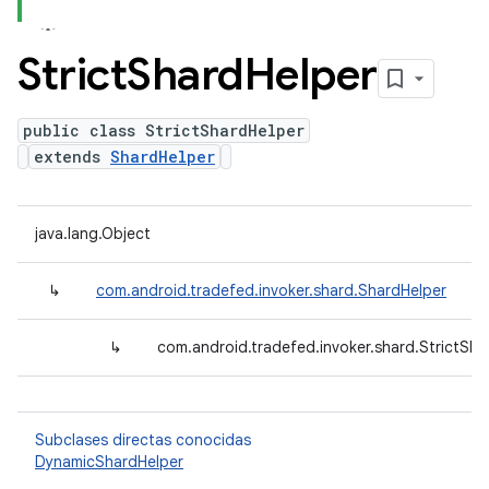
Strict
Shard
Helper
public class StrictShardHelper
extends
ShardHelper
java.lang.Object
↳
com.android.tradefed.invoker.shard.ShardHelper
↳
com.android.tradefed.invoker.shard.StrictSha
Subclases directas conocidas
DynamicShardHelper