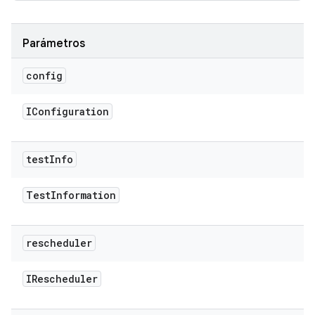
Parámetros
config
IConfiguration
test
Info
Test
Information
rescheduler
IRescheduler