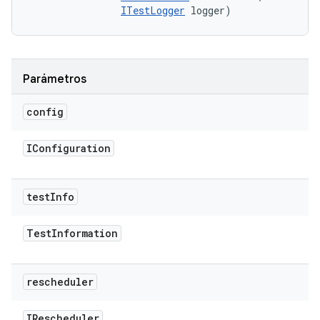
ITestLogger
 logger)
Parámetros
config
IConfiguration
test
Info
Test
Information
rescheduler
IRescheduler