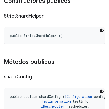
Constructores públicos
Strict
Shard
Helper
public StrictShardHelper ()
Métodos públicos
shard
Config
public boolean shardConfig (
IConfiguration
 config, 
TestInformation
 testInfo, 

IRescheduler
 rescheduler, 
