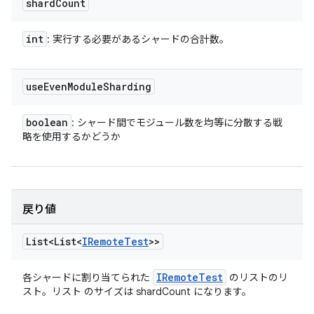
shard
Count
int
: 実行する必要があるシャードの合計数。
use
Even
Module
Sharding
boolean
: シャード間でモジュール数を均等に分散する戦
略を使用するかどうか
戻り値
List<List<
IRemote
Test
>>
IRemote
Test
各シャードに割り当てられた
のリストのリ
スト。リスト のサイズは shardCount になります。