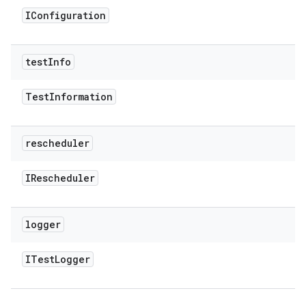
IConfiguration
test
Info
Test
Information
rescheduler
IRescheduler
logger
ITest
Logger