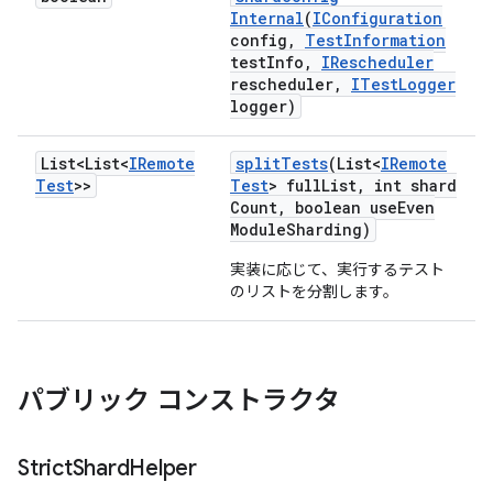
Internal
(
IConfiguration
config
,
Test
Information
test
Info
,
IRescheduler
rescheduler
,
ITest
Logger
logger)
List<List<
IRemote
split
Tests
(List<
IRemote
Test
>>
Test
> full
List
,
int shard
Count
,
boolean use
Even
Module
Sharding)
実装に応じて、実行するテスト
のリストを分割します。
パブリック コンストラクタ
Strict
Shard
Helper