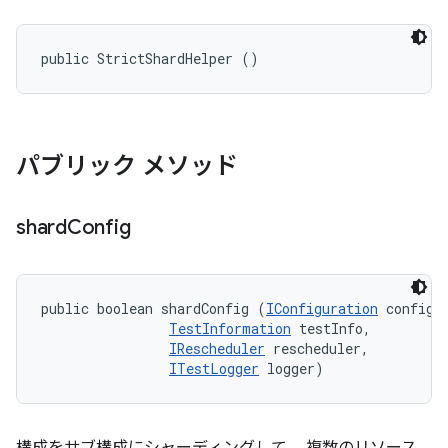
public StrictShardHelper ()
パブリック メソッド
shard
Config
public boolean shardConfig (
IConfiguration
 config, 
TestInformation
 testInfo, 

IRescheduler
 rescheduler, 

ITestLogger
 logger)