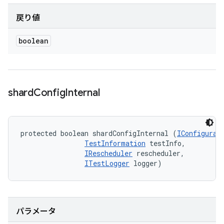
戻り値
boolean
shard
Config
Internal
protected boolean shardConfigInternal (
IConfigurat
TestInformation
 testInfo, 

IRescheduler
 rescheduler, 

ITestLogger
 logger)
パラメータ