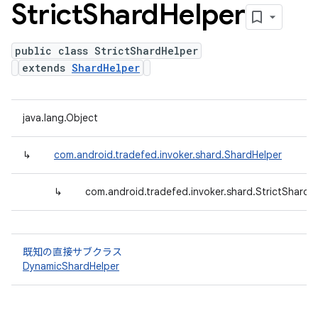
Strict
Shard
Helper
public class StrictShardHelper
extends
ShardHelper
java.lang.Object
↳
com.android.tradefed.invoker.shard.ShardHelper
↳
com.android.tradefed.invoker.shard.StrictShardH
既知の直接サブクラス
DynamicShardHelper