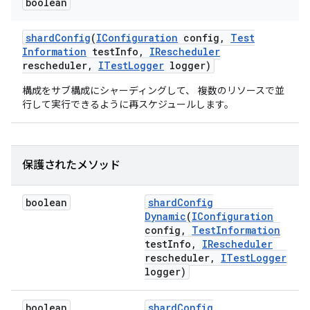
boolean
shard
Config
(
IConfiguration
config
,
Test
Information
test
Info
,
IRescheduler
rescheduler
,
ITest
Logger
logger)
構成をサブ構成にシャーディングして、 複数のリソースで並
行して実行できるように再スケジュールします。
保護されたメソッド
boolean
shard
Config
Dynamic
(
IConfiguration
config
,
Test
Information
test
Info
,
IRescheduler
rescheduler
,
ITest
Logger
logger)
boolean
shard
Config