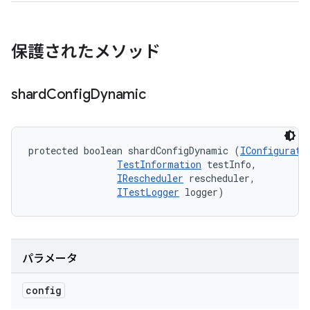
保護されたメソッド
shard
Config
Dynamic
protected boolean shardConfigDynamic (
IConfigurati
TestInformation
 testInfo, 

IRescheduler
 rescheduler, 

ITestLogger
 logger)
パラメータ
config