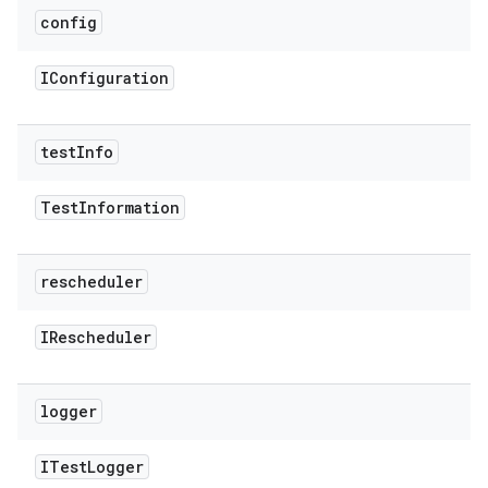
config
IConfiguration
test
Info
Test
Information
rescheduler
IRescheduler
logger
ITest
Logger