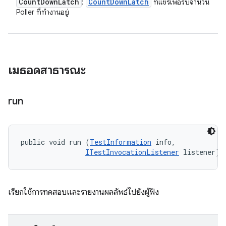
Count
Down
Latch
Count
Down
Latch
:
ที่แชร์เพื่อรับจำนวน
Poller ที่ทำงานอยู่
เมธอดสาธารณะ
run
public void run (
TestInformation
 info, 

ITestInvocationListener
 listener)
เรียกใช้การทดสอบและรายงานผลลัพธ์ไปยังผู้ฟัง