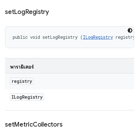
set
Log
Registry
public void setLogRegistry (
ILogRegistry
 registry)
พารามิเตอร์
registry
ILog
Registry
set
Metric
Collectors