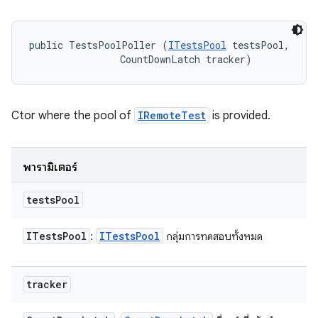
public TestsPoolPoller (
ITestsPool
 testsPool, 

                CountDownLatch tracker)
Ctor where the pool of
IRemoteTest
is provided.
พารามิเตอร์
tests
Pool
ITests
Pool
ITests
Pool
:
กลุ่มการทดสอบทั้งหมด
tracker