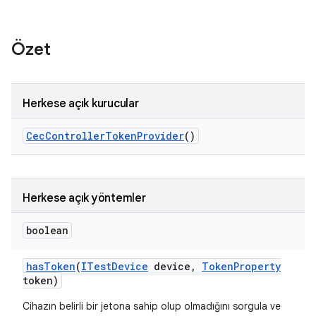
Özet
Herkese açık kurucular
Cec
Controller
Token
Provider
()
Herkese açık yöntemler
boolean
has
Token
(
ITest
Device
device
,
Token
Property
token)
Cihazın belirli bir jetona sahip olup olmadığını sorgula ve