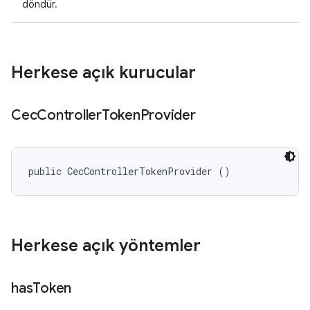
döndür.
Herkese açık kurucular
Cec
Controller
Token
Provider
public CecControllerTokenProvider ()
Herkese açık yöntemler
has
Token