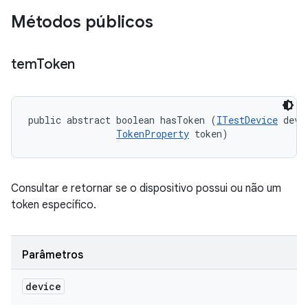
Métodos públicos
tem
Token
public abstract boolean hasToken (
ITestDevice
 devic
TokenProperty
 token)
Consultar e retornar se o dispositivo possui ou não um
token específico.
Parâmetros
device