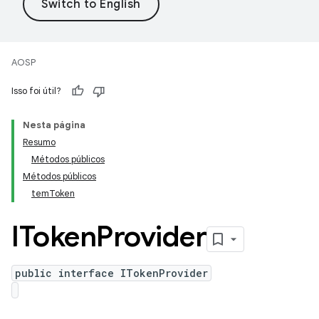
AOSP
Isso foi útil?
Nesta página
Resumo
Métodos públicos
Métodos públicos
temToken
IToken
Provider
public interface ITokenProvider