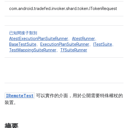
com.android.tradefed.invoker.shard.token.ITokenRequest
已知間接子類別
AtestExecutionPlanSuiteRunner
、
AtestRunner
、
BaseTestSuite
、
ExecutionPlanSuiteRunner
、
ITestSuite
、
TestMappingSuiteRunner
、
TfSuiteRunner
IRemoteTest
可以實作的介面，用於公開需要特殊權杖的
裝置。
摘要