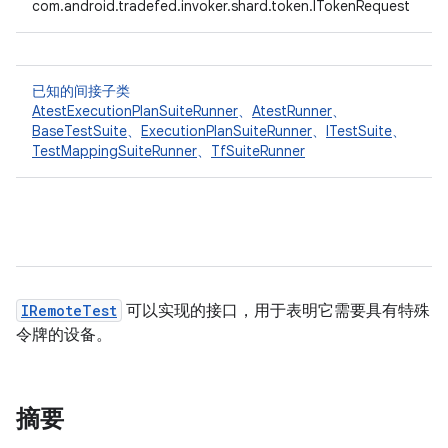
com.android.tradefed.invoker.shard.token.ITokenRequest
已知的间接子类
AtestExecutionPlanSuiteRunner
、
AtestRunner
、
BaseTestSuite
、
ExecutionPlanSuiteRunner
、
ITestSuite
、
TestMappingSuiteRunner
、
TfSuiteRunner
IRemoteTest
可以实现的接口，用于表明它需要具有特殊
令牌的设备。
摘要