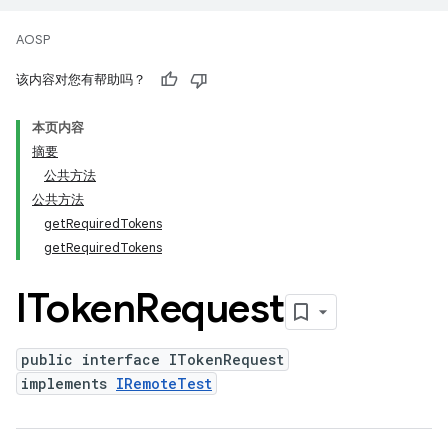
AOSP
该内容对您有帮助吗？
本页内容
摘要
公共方法
公共方法
getRequiredTokens
getRequiredTokens
IToken
Request
public interface ITokenRequest
implements
IRemoteTest