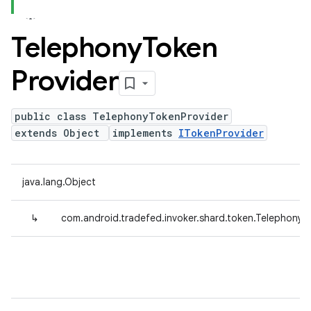
Telephony
Token
Provider
public class TelephonyTokenProvider
extends Object
implements
ITokenProvider
java.lang.Object
↳
com.android.tradefed.invoker.shard.token.TelephonyT