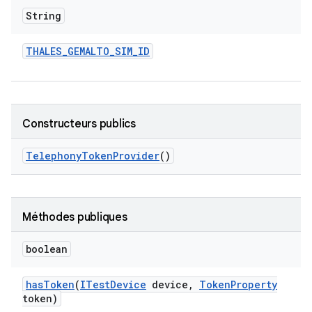
String
THALES
_
GEMALTO
_
SIM
_
ID
Constructeurs publics
Telephony
Token
Provider
()
Méthodes publiques
boolean
has
Token
(
ITest
Device
device
,
Token
Property
token)