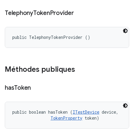
Telephony
Token
Provider
public TelephonyTokenProvider ()
Méthodes publiques
has
Token
public boolean hasToken (
ITestDevice
 device, 

TokenProperty
 token)