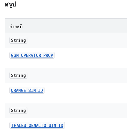
สรุป
ค่าคงที่
String
GSM
_
OPERATOR
_
PROP
String
ORANGE
_
SIM
_
ID
String
THALES
_
GEMALTO
_
SIM
_
ID