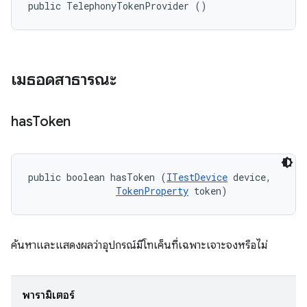
public TelephonyTokenProvider ()
เมธอดสาธารณะ
has
Token
public boolean hasToken (
ITestDevice
 device, 

TokenProperty
 token)
ค้นหาและแสดงผลว่าอุปกรณ์มีโทเค็นที่เฉพาะเจาะจงหรือไม่
พารามิเตอร์