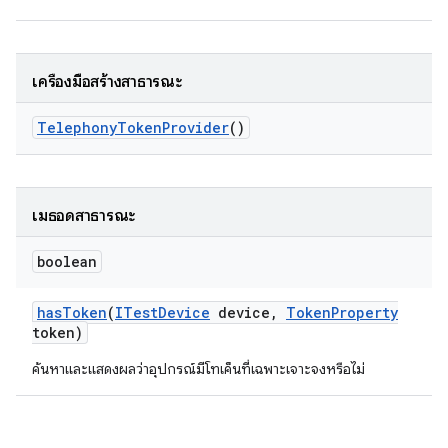
เครื่องมือสร้างสาธารณะ
Telephony
Token
Provider
()
เมธอดสาธารณะ
boolean
has
Token
(
ITest
Device
device
,
Token
Property
token)
ค้นหาและแสดงผลว่าอุปกรณ์มีโทเค็นที่เฉพาะเจาะจงหรือไม่