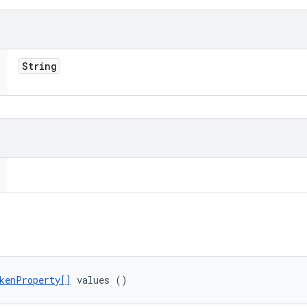
String
kenProperty[]
 values ()