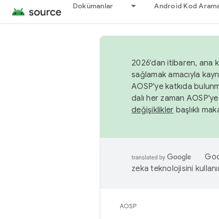
Dokümanlar
Android Kod Arama
2026'dan itibaren, ana k
sağlamak amacıyla kayn
AOSP'ye katkıda bulunm
dalı her zaman AOSP'ye 
değişiklikler
başlıklı maka
Goog
zeka teknolojisini kullanı
AOSP