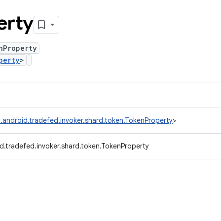
erty
nProperty
perty
>
.android.tradefed.invoker.shard.token.TokenProperty
>
d.tradefed.invoker.shard.token.TokenProperty