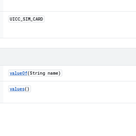
UICC
_
SIM
_
CARD
value
Of
(String name)
values
()