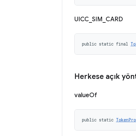
UICC
_
SIM
_
CARD
public static final 
To
Herkese açık yön
value
Of
public static 
TokenPro