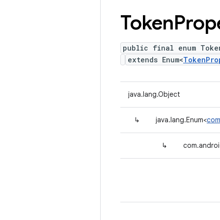
Token
Prop
public final enum Toke
extends Enum<
TokenPro
java.lang.Object
↳
java.lang.Enum<
com
↳
com.androi