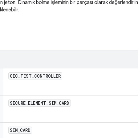
n jeton. Dinamik bölme işleminin bir parçası olarak değerlendiri
lenebilir.
CEC
_
TEST
_
CONTROLLER
SECURE
_
ELEMENT
_
SIM
_
CARD
SIM
_
CARD