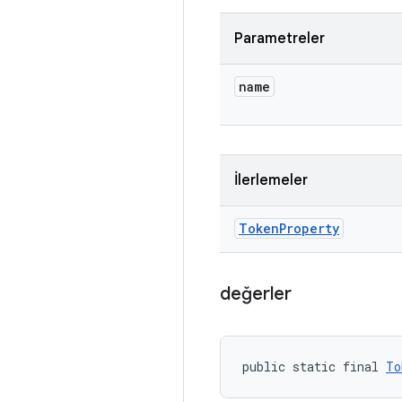
Parametreler
name
İlerlemeler
Token
Property
değerler
public static final 
To