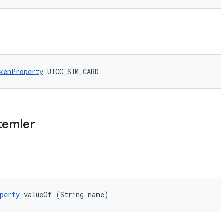
kenProperty
 UICC_SIM_CARD
temler
perty
 valueOf (String name)