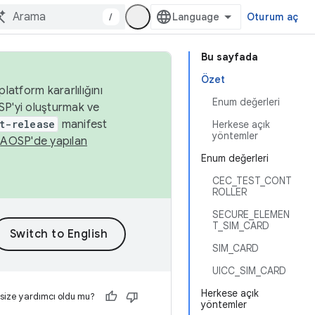
/
Oturum aç
Bu sayfada
Özet
latform kararlılığını
Enum değerleri
SP'yi oluşturmak ve
t-release
manifest
Herkese açık
yöntemler
n
AOSP'de yapılan
Enum değerleri
CEC_TEST_CONT
ROLLER
SECURE_ELEMEN
T_SIM_CARD
SIM_CARD
UICC_SIM_CARD
Herkese açık
 size yardımcı oldu mu?
yöntemler