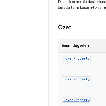
Dinamik bölme ile desteklene
burada tanımlanan jetonlar ek
Özet
Enum değerleri
Token
Property
Token
Property
Token
Property