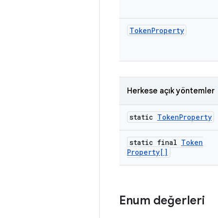
Token
Property
Herkese açık yöntemler
static
Token
Property
static final
Token
Property[]
Enum değerleri