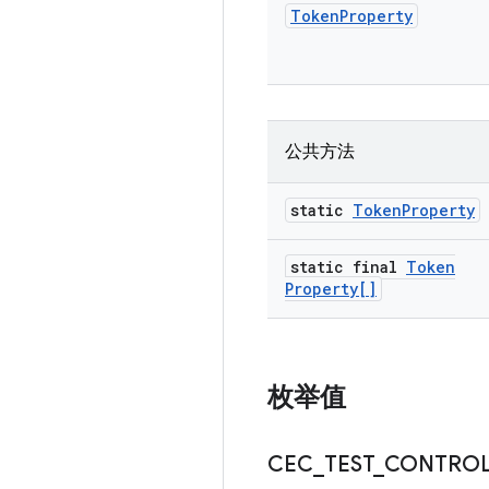
Token
Property
公共方法
static
Token
Property
static final
Token
Property[]
枚举值
CEC
_
TEST
_
CONTROL