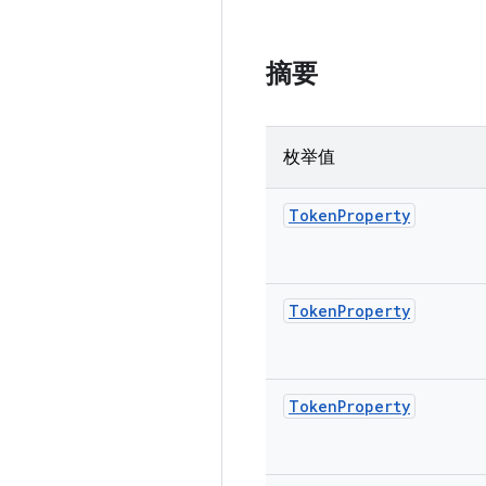
摘要
枚举值
Token
Property
Token
Property
Token
Property