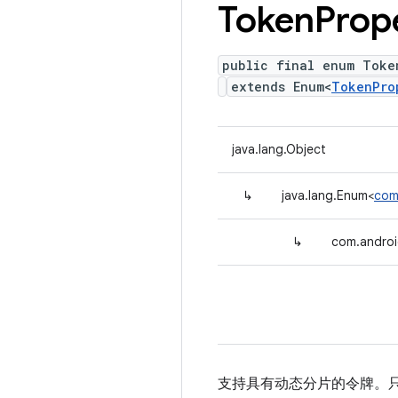
Token
Prop
public final enum Toke
extends Enum<
TokenPro
java.lang.Object
↳
java.lang.Enum<
com
↳
com.androi
支持具有动态分片的令牌。