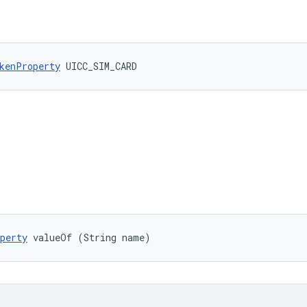
kenProperty
 UICC_SIM_CARD
perty
 valueOf (String name)