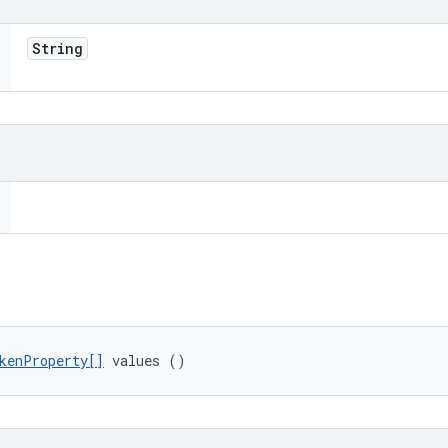
String
kenProperty[]
 values ()