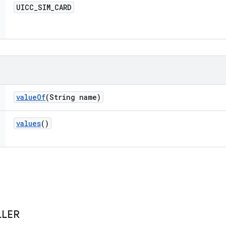
UICC
_
SIM
_
CARD
value
Of
(String name)
values
()
LER