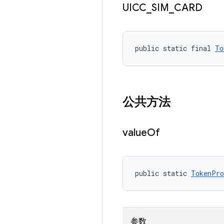
UICC
_
SIM
_
CARD
public static final 
To
公共方法
value
Of
public static 
TokenPro
参数