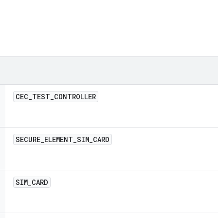
CEC
_
TEST
_
CONTROLLER
SECURE
_
ELEMENT
_
SIM
_
CARD
SIM
_
CARD