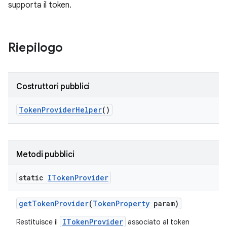
supporta il token.
Riepilogo
Costruttori pubblici
Token
Provider
Helper
()
Metodi pubblici
static
IToken
Provider
get
Token
Provider
(
Token
Property
param)
ITokenProvider
Restituisce il
associato al token