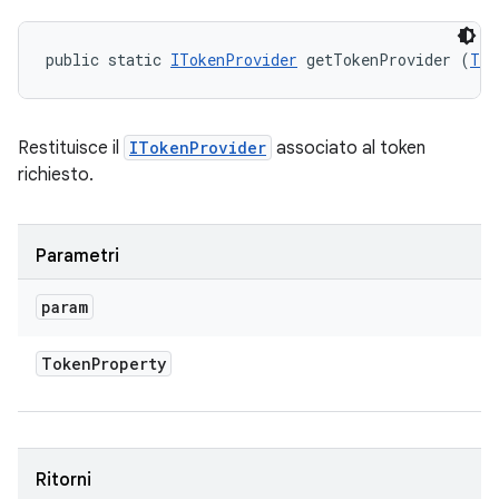
public static 
ITokenProvider
 getTokenProvider (
Tok
Restituisce il
ITokenProvider
associato al token
richiesto.
Parametri
param
Token
Property
Ritorni