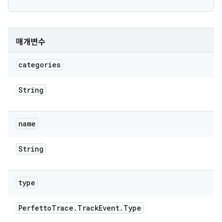
매개변수
categories
String
name
String
type
Perfetto
Trace
.
Track
Event
.
Type