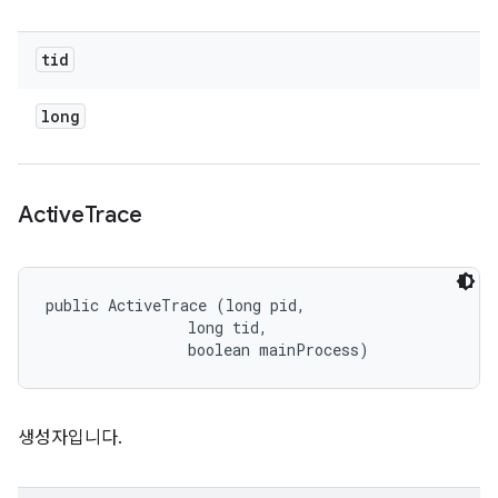
tid
long
Active
Trace
public ActiveTrace (long pid, 

                long tid, 

                boolean mainProcess)
생성자입니다.