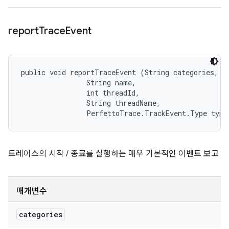
report
Trace
Event
public void reportTraceEvent (String categories, 

                String name, 

                int threadId, 

                String threadName, 

                PerfettoTrace.TrackEvent.Type type
트레이스의 시작 / 종료를 실행하는 매우 기본적인 이벤트 보고
매개변수
categories