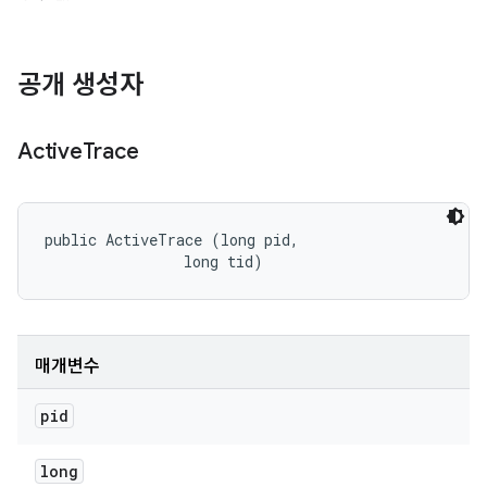
공개 생성자
Active
Trace
public ActiveTrace (long pid, 

                long tid)
매개변수
pid
long