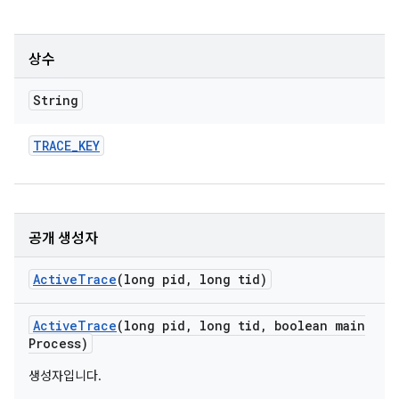
상수
String
TRACE
_
KEY
공개 생성자
Active
Trace
(long pid
,
long tid)
Active
Trace
(long pid
,
long tid
,
boolean main
Process)
생성자입니다.