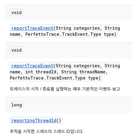
void
report
Trace
Event
(String categories
,
String
name
,
Perfetto
Trace
.
Track
Event
.
Type type)
void
report
Trace
Event
(String categories
,
String
name
,
int thread
Id
,
String thread
Name
,
Perfetto
Trace
.
Track
Event
.
Type type)
트레이스의 시작 / 종료를 실행하는 매우 기본적인 이벤트 보고
long
reporting
Thread
Id
()
추적을 시작한 스레드의 스레드 ID입니다.