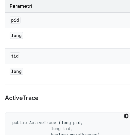
Parametri
pid
long
tid
long
Active
Trace
public ActiveTrace (long pid, 

                long tid, 

                boolean mainProcess)