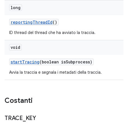
long
reporting
Thread
Id
()
ID thread del thread che ha avviato la traccia.
void
start
Tracing
(boolean is
Subprocess)
Avvia la traccia e segnala i metadati della traccia.
Costanti
TRACE
_
KEY