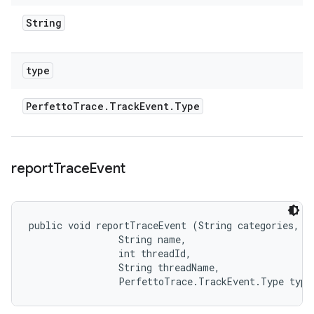
String
type
Perfetto
Trace
.
Track
Event
.
Type
report
Trace
Event
public void reportTraceEvent (String categories, 

                String name, 

                int threadId, 

                String threadName, 

                PerfettoTrace.TrackEvent.Type type