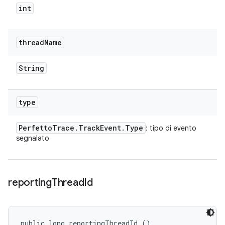
int
thread
Name
String
type
Perfetto
Trace
.
Track
Event
.
Type
: tipo di evento
segnalato
reporting
Thread
Id
public long reportingThreadId ()