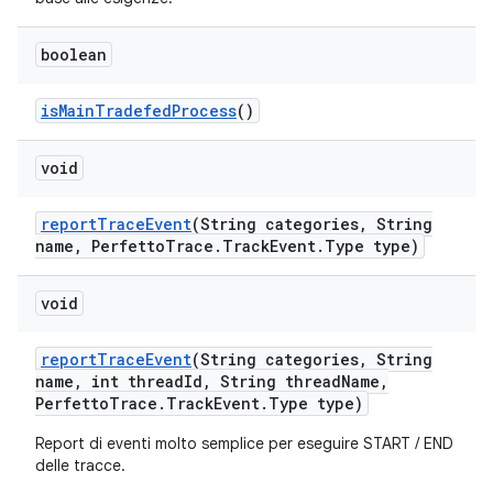
boolean
is
Main
Tradefed
Process
()
void
report
Trace
Event
(String categories
,
String
name
,
Perfetto
Trace
.
Track
Event
.
Type type)
void
report
Trace
Event
(String categories
,
String
name
,
int thread
Id
,
String thread
Name
,
Perfetto
Trace
.
Track
Event
.
Type type)
Report di eventi molto semplice per eseguire START / END
delle tracce.