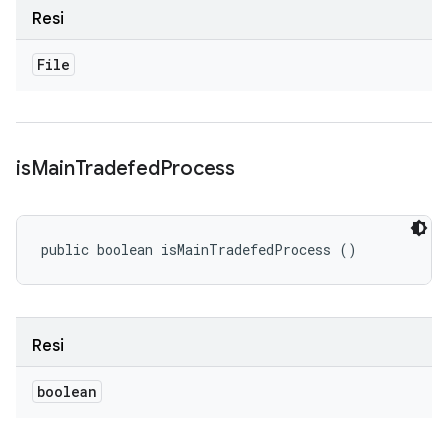
Resi
File
is
Main
Tradefed
Process
public boolean isMainTradefedProcess ()
Resi
boolean