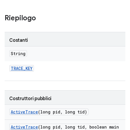
Riepilogo
Costanti
String
TRACE
_
KEY
Costruttori pubblici
Active
Trace
(long pid
,
long tid)
Active
Trace
(long pid
,
long tid
,
boolean main