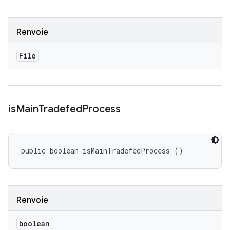
Renvoie
File
is
Main
Tradefed
Process
public boolean isMainTradefedProcess ()
Renvoie
boolean