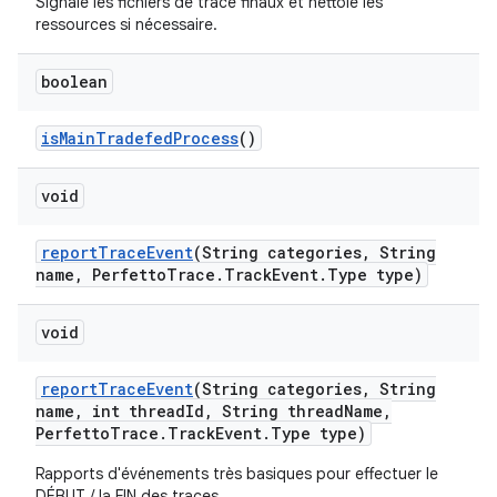
Signale les fichiers de trace finaux et nettoie les
ressources si nécessaire.
boolean
is
Main
Tradefed
Process
()
void
report
Trace
Event
(String categories
,
String
name
,
Perfetto
Trace
.
Track
Event
.
Type type)
void
report
Trace
Event
(String categories
,
String
name
,
int thread
Id
,
String thread
Name
,
Perfetto
Trace
.
Track
Event
.
Type type)
Rapports d'événements très basiques pour effectuer le
DÉBUT / la FIN des traces.