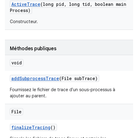
Active
Trace
(long pid
,
long tid
,
boolean main
Process)
Constructeur.
Méthodes publiques
void
add
Subprocess
Trace
(File sub
Trace)
Fournissez le fichier de trace d'un sous-processus à
ajouter au parent.
File
finalize
Tracing
()