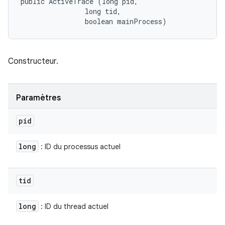
public ActiveTrace (long pid, 

                long tid, 

                boolean mainProcess)
Constructeur.
Paramètres
pid
long
: ID du processus actuel
tid
long
: ID du thread actuel