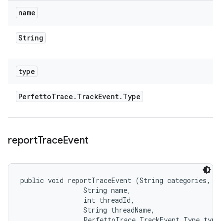
name
String
type
Perfetto
Trace
.
Track
Event
.
Type
report
Trace
Event
public void reportTraceEvent (String categories, 

                String name, 

                int threadId, 

                String threadName, 

                PerfettoTrace.TrackEvent.Type type