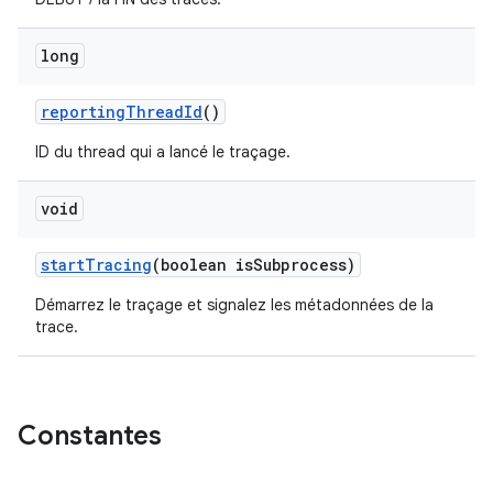
long
reporting
Thread
Id
()
ID du thread qui a lancé le traçage.
void
start
Tracing
(boolean is
Subprocess)
Démarrez le traçage et signalez les métadonnées de la
trace.
Constantes