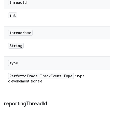
thread
Id
int
thread
Name
String
type
Perfetto
Trace
.
Track
Event
.
Type
: type
d'événement signalé
reporting
Thread
Id