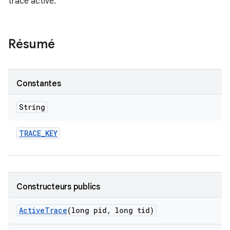
trace active.
Résumé
Constantes
String
TRACE
_
KEY
Constructeurs publics
Active
Trace
(long pid
,
long tid)