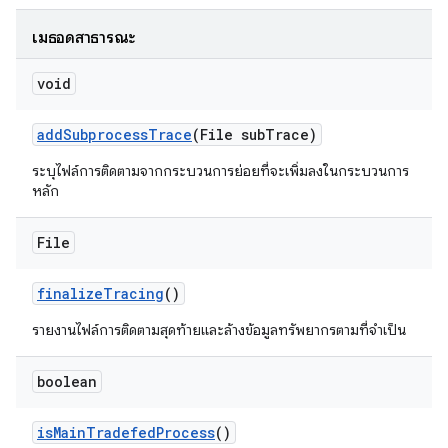
เมธอดสาธารณะ
void
add
Subprocess
Trace
(File sub
Trace)
ระบุไฟล์การติดตามจากกระบวนการย่อยที่จะเพิ่มลงในกระบวนการ
หลัก
File
finalize
Tracing
()
รายงานไฟล์การติดตามสุดท้ายและล้างข้อมูลทรัพยากรตามที่จำเป็น
boolean
is
Main
Tradefed
Process
()