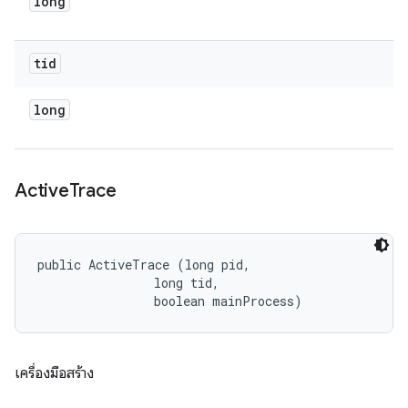
long
tid
long
Active
Trace
public ActiveTrace (long pid, 

                long tid, 

                boolean mainProcess)
เครื่องมือสร้าง