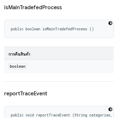
is
Main
Tradefed
Process
public boolean isMainTradefedProcess ()
การคืนสินค้า
boolean
report
Trace
Event
public void reportTraceEvent (String categories, 
