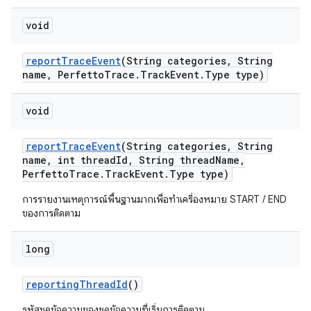
void
report
Trace
Event
(String categories
,
String
name
,
Perfetto
Trace
.
Track
Event
.
Type type)
void
report
Trace
Event
(String categories
,
String
name
,
int thread
Id
,
String thread
Name
,
Perfetto
Trace
.
Track
Event
.
Type type)
การรายงานเหตุการณ์พื้นฐานมากเพื่อทำเครื่องหมาย START / END
ของการติดตาม
long
reporting
Thread
Id
()
รหัสชุดข้อความของชุดข้อความที่เริ่มการติดตาม