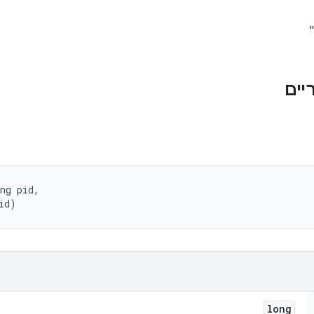
ng pid, 

id)
long