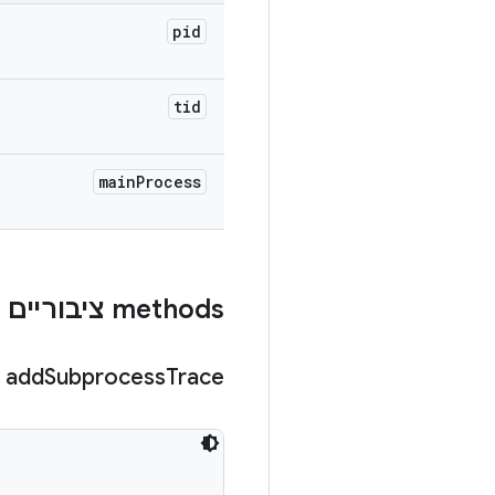
pid
tid
main
Process
‫methods ציבוריים
add
Subprocess
Trace