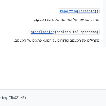
reporting
Thread
Id
()
מזהה השרשור של השרשור שיזם את המעקב.
start
Tracing
(boolean is
Subprocess)
מתחילים את המעקב ומדווחים על המטא-נתונים של המעקב.
ring TRACE_KEY