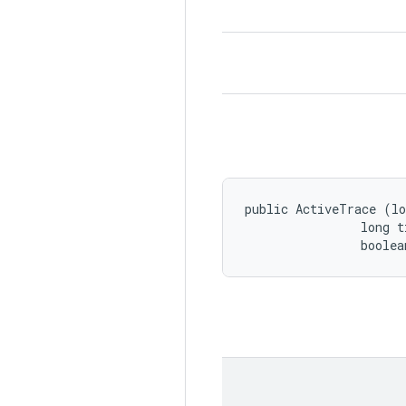
public ActiveTrace (lo
                long ti
                boolea