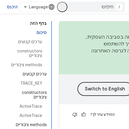
/
היכנס
בדף הזה
סיכום
פורמה בסביבה העסקית,
ערכים קבועים
ברבעון השני וברבעון הרביעי. כדי ליצור ולתרום ל-AOSP, צריך להשתמש
ד יפנה לגרסה האחרונה
‫constructors
ציבוריים
‫methods ציבוריים
ערכים קבועים
TRACE_KEY
‫constructors
ציבוריים
ActiveTrace
המידע עזר לך?
ActiveTrace
‫methods ציבוריים