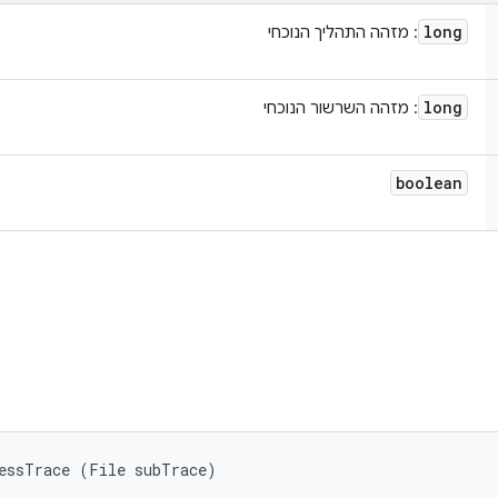
long
: מזהה התהליך הנוכחי
long
: מזהה השרשור הנוכחי
boolean
cessTrace (File subTrace)