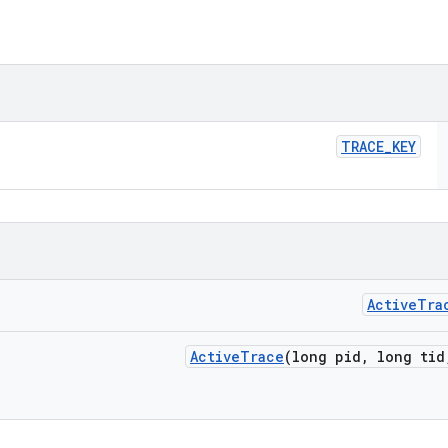
TRACE
_
KEY
Active
Tra
Active
Trace
(long pid
,
long tid