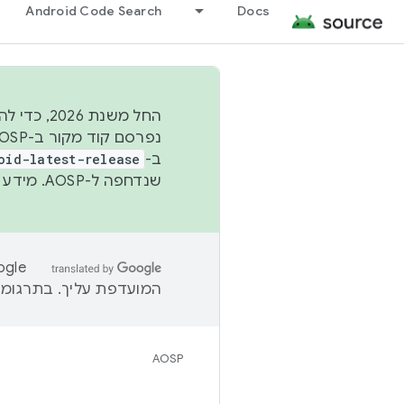
Android Code Search
Docs
החל משנת
ב-
oid-latest-release
שנדחפה ל-AOSP. מידע נוסף זמין במאמר
המועדפת עליך. בתרגומים
AOSP