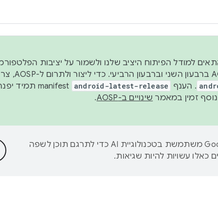
 2026, כדי להתאים למודל הפיתוח היציב שלנו ולשמור על יציבות הפלט
נפרסם קוד מקור ב-AOSP 
andr
. הענף
android-latest-release
manifest תמי
שינויים ב-AOSP
.
‫Google משתמשת בטכנולוגיית AI כדי לתרגם תוכן לשפה
 כאלו עשויות להיות שגיאות.