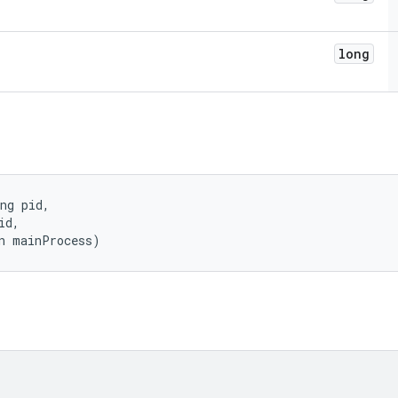
long
ng pid, 

d, 

n mainProcess)