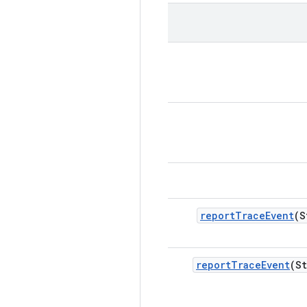
report
Trace
Event
(S
report
Trace
Event
(S