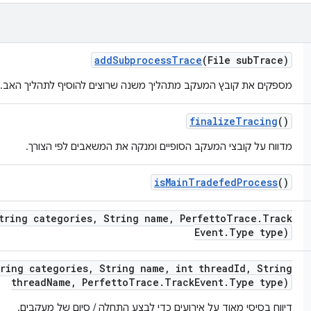
add
Subprocess
Trace
(File sub
Trace)
מספקים את קובץ המעקב מתהליך משנה שרוצים להוסיף לתהליך האב.
finalize
Tracing
()
מדווח על קובצי המעקב הסופיים ומנקה את המשאבים לפי הצורך.
is
Main
Tradefed
Process
()
tring categories
,
String name
,
Perfetto
Trace
.
Track
Event
.
Type type)
tring categories
,
String name
,
int thread
Id
,
String
thread
Name
,
Perfetto
Trace
.
Track
Event
.
Type type)
דיווח בסיסי מאוד על אירועים כדי לבצע התחלה / סיום של מעקבים.