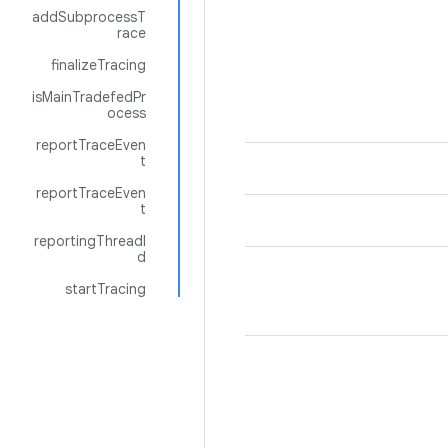
addSubprocessT
race
finalizeTracing
isMainTradefedPr
ocess
reportTraceEven
t
reportTraceEven
t
reportingThreadI
d
startTracing