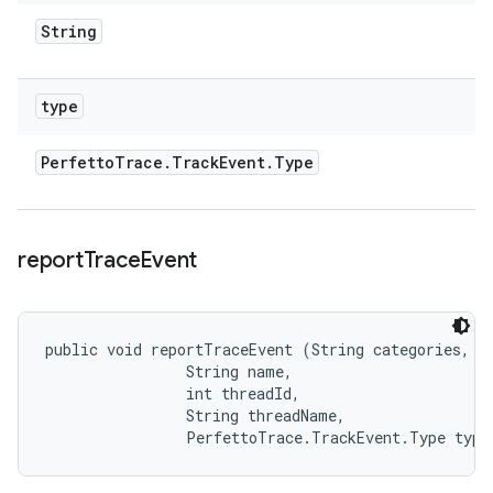
String
type
Perfetto
Trace
.
Track
Event
.
Type
report
Trace
Event
public void reportTraceEvent (String categories, 

                String name, 

                int threadId, 

                String threadName, 

                PerfettoTrace.TrackEvent.Type type