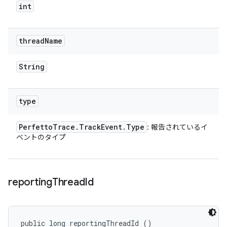
int
thread
Name
String
type
Perfetto
Trace
.
Track
Event
.
Type
: 報告されているイ
ベントのタイプ
reporting
Thread
Id
public long reportingThreadId ()