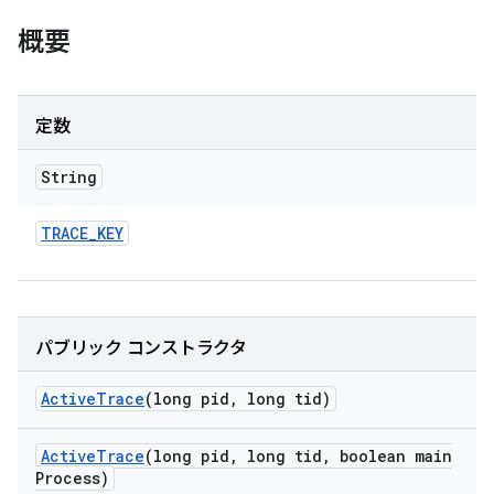
概要
定数
String
TRACE
_
KEY
パブリック コンストラクタ
Active
Trace
(long pid
,
long tid)
Active
Trace
(long pid
,
long tid
,
boolean main
Process)