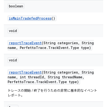
boolean
is
Main
Tradefed
Process
()
void
report
Trace
Event
(String categories
,
String
name
,
Perfetto
Trace
.
Track
Event
.
Type type)
void
report
Trace
Event
(String categories
,
String
name
,
int thread
Id
,
String thread
Name
,
Perfetto
Trace
.
Track
Event
.
Type type)
トレースの開始 / 終了を行うための非常に基本的なイベント
レポート。