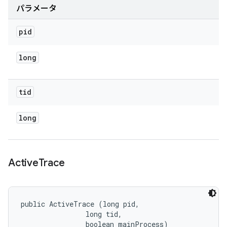
パラメータ
pid
long
tid
long
Active
Trace
public ActiveTrace (long pid, 

                long tid, 

                boolean mainProcess)