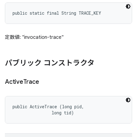
public static final String TRACE_KEY
定数値: "invocation-trace"
パブリック コンストラクタ
Active
Trace
public ActiveTrace (long pid, 

                long tid)