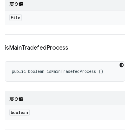
戻り値
File
is
Main
Tradefed
Process
public boolean isMainTradefedProcess ()
戻り値
boolean