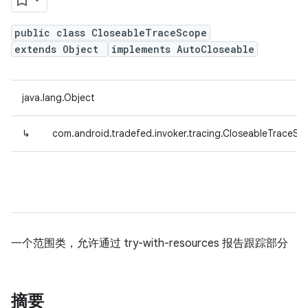
public class CloseableTraceScope
extends Object
implements AutoCloseable
java.lang.Object
↳
com.android.tradefed.invoker.tracing.CloseableTraceSc
一个范围类，允许通过 try-with-resources 报告跟踪部分
摘要