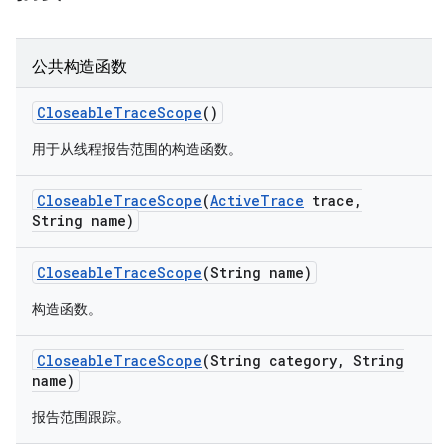
公共构造函数
Closeable
Trace
Scope
()
用于从线程报告范围的构造函数。
Closeable
Trace
Scope
(
Active
Trace
trace
,
String name)
Closeable
Trace
Scope
(String name)
构造函数。
Closeable
Trace
Scope
(String category
,
String
name)
报告范围跟踪。