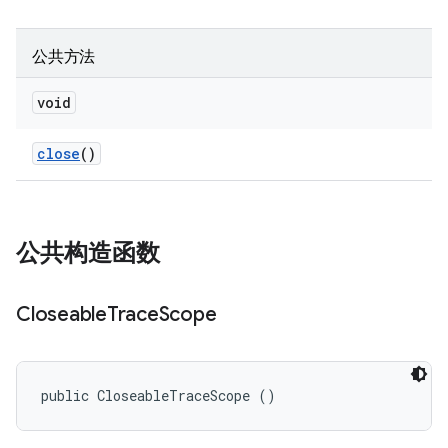
公共方法
void
close
()
公共构造函数
Closeable
Trace
Scope
public CloseableTraceScope ()