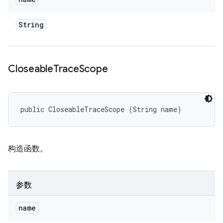
String
Closeable
Trace
Scope
public CloseableTraceScope (String name)
构造函数。
参数
name