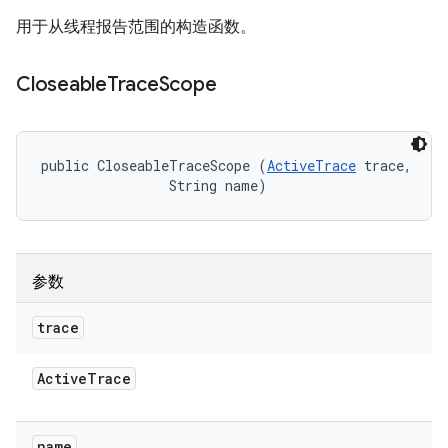
用于从线程报告范围的构造函数。
Closeable
Trace
Scope
public CloseableTraceScope (
ActiveTrace
 trace, 

                String name)
参数
trace
Active
Trace
name