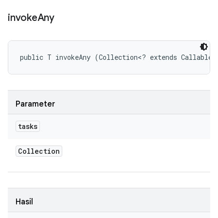
invoke
Any
public T invokeAny (Collection<? extends Callable<
Parameter
tasks
Collection
Hasil