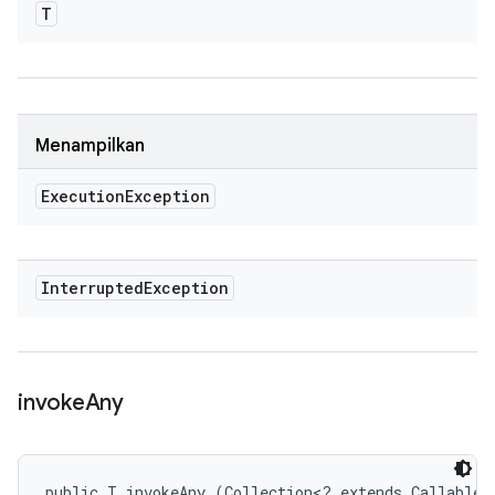
T
Menampilkan
Execution
Exception
Interrupted
Exception
invoke
Any
public T invokeAny (Collection<? extends Callable<T