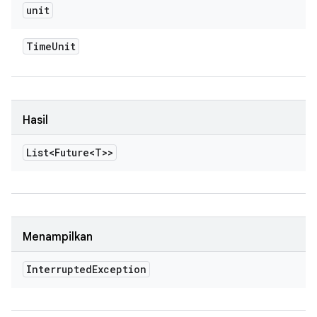
unit
Time
Unit
Hasil
List<Future<T>>
Menampilkan
Interrupted
Exception