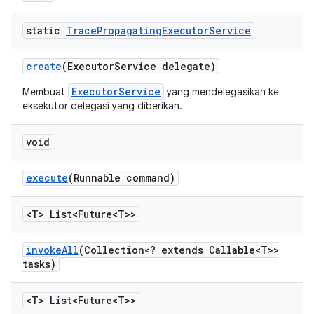
static
Trace
Propagating
Executor
Service
create
(Executor
Service delegate)
ExecutorService
Membuat
yang mendelegasikan ke
eksekutor delegasi yang diberikan.
void
execute
(Runnable command)
<T> List<Future<T>>
invoke
All
(Collection<? extends Callable<T>>
tasks)
<T> List<Future<T>>