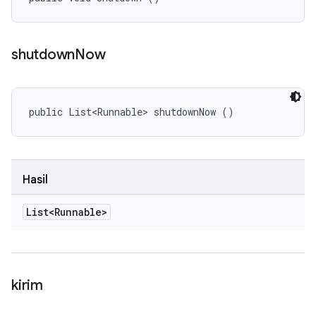
shutdown
Now
public List<Runnable> shutdownNow ()
Hasil
List<Runnable>
kirim