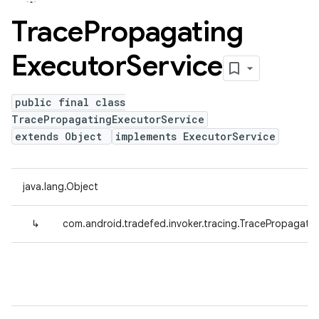
Trace
Propagating
Executor
Service
public final class
TracePropagatingExecutorService
extends Object
implements ExecutorService
java.lang.Object
↳
com.android.tradefed.invoker.tracing.TracePropagati