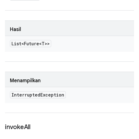
Hasil
List<Future<T>>
Menampilkan
Interrupted
Exception
invoke
All