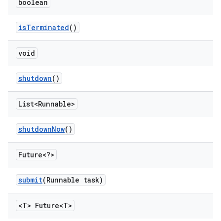
boolean
is
Terminated
()
void
shutdown
()
List<Runnable>
shutdown
Now
()
Future<?>
submit
(Runnable task)
<T> Future<T>