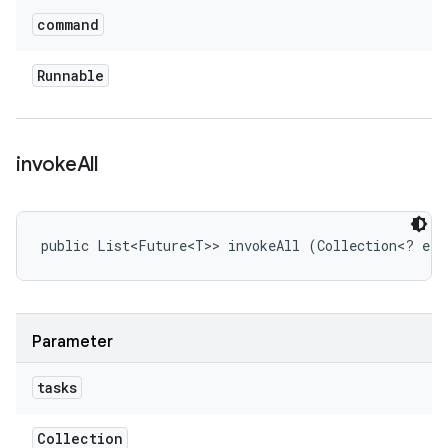
command
Runnable
invoke
All
public List<Future<T>> invokeAll (Collection<? ext
Parameter
tasks
Collection