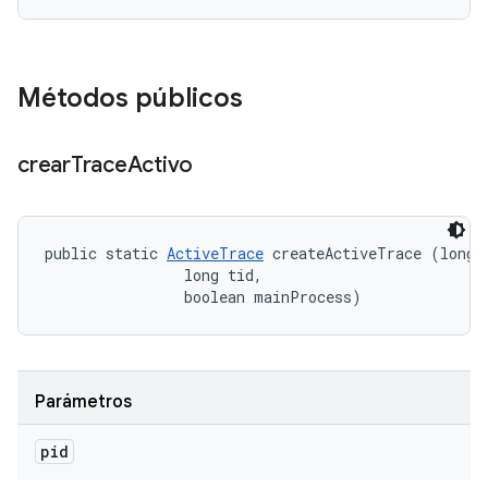
Métodos públicos
crear
Trace
Activo
public static 
ActiveTrace
 createActiveTrace (long p
                long tid, 

                boolean mainProcess)
Parámetros
pid