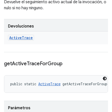
Devuelve el seguimiento activo actual de la invocación, o
nulo si no hay ninguno.
Devoluciones
Active
Trace
get
Active
Trace
For
Group
public static 
ActiveTrace
 getActiveTraceForGroup (
Parámetros