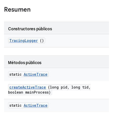
Resumen
Constructores públicos
Tracing
Logger
()
Métodos públicos
static
Active
Trace
create
Active
Trace
(long pid
,
long tid
,
boolean main
Process)
static
Active
Trace