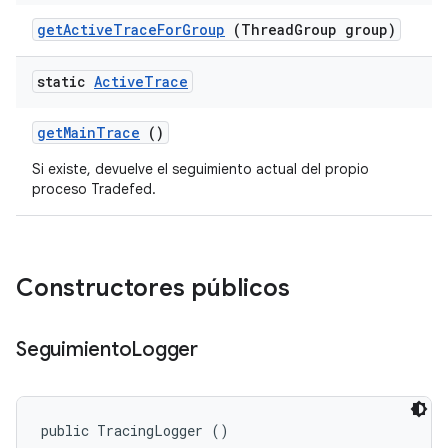
get
Active
Trace
For
Group
(Thread
Group group)
static
Active
Trace
get
Main
Trace
()
Si existe, devuelve el seguimiento actual del propio
proceso Tradefed.
Constructores públicos
Seguimiento
Logger
public TracingLogger ()