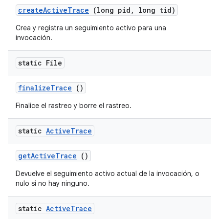
create
Active
Trace
(long pid
,
long tid)
Crea y registra un seguimiento activo para una
invocación.
static File
finalize
Trace
()
Finalice el rastreo y borre el rastreo.
static
Active
Trace
get
Active
Trace
()
Devuelve el seguimiento activo actual de la invocación, o
nulo si no hay ninguno.
static
Active
Trace