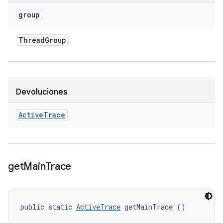
group
Thread
Group
Devoluciones
Active
Trace
get
Main
Trace
public static 
ActiveTrace
 getMainTrace ()