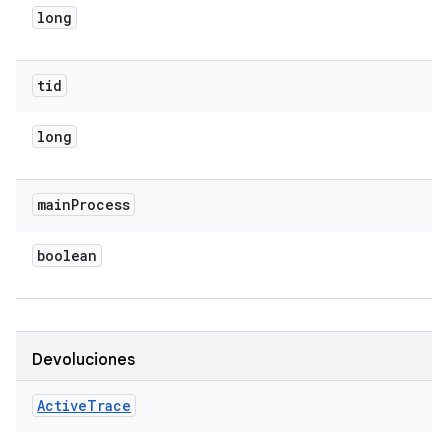
long
tid
long
main
Process
boolean
Devoluciones
Active
Trace