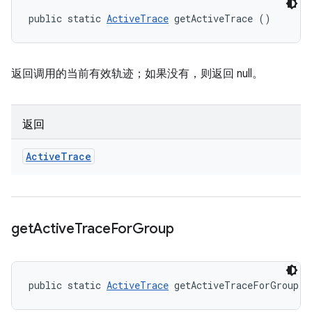
public static 
ActiveTrace
 getActiveTrace ()
返回调用的当前有效轨迹；如果没有，则返回 null。
返回
Active
Trace
get
Active
Trace
For
Group
public static 
ActiveTrace
 getActiveTraceForGroup (