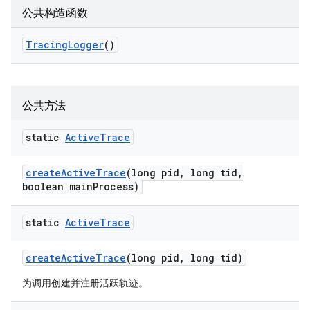
公共构造函数
Tracing
Logger
()
公共方法
static
Active
Trace
create
Active
Trace
(long pid
,
long tid
,
boolean main
Process)
static
Active
Trace
create
Active
Trace
(long pid
,
long tid)
为调用创建并注册活跃轨迹。