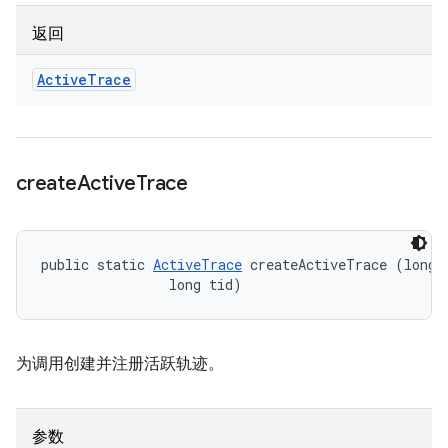
返回
Active
Trace
create
Active
Trace
public static 
ActiveTrace
 createActiveTrace (long p
                long tid)
为调用创建并注册活跃轨迹。
参数