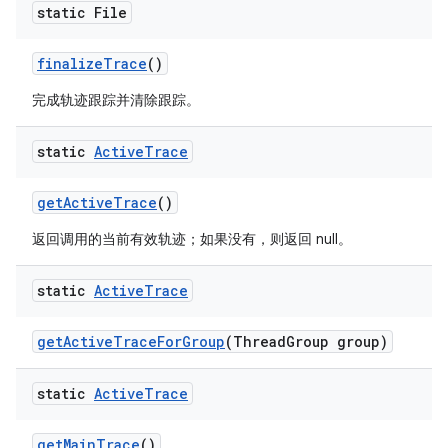
static File
finalize
Trace
()
完成轨迹跟踪并清除跟踪。
static
Active
Trace
get
Active
Trace
()
返回调用的当前有效轨迹；如果没有，则返回 null。
static
Active
Trace
get
Active
Trace
For
Group
(Thread
Group group)
static
Active
Trace
get
Main
Trace
()