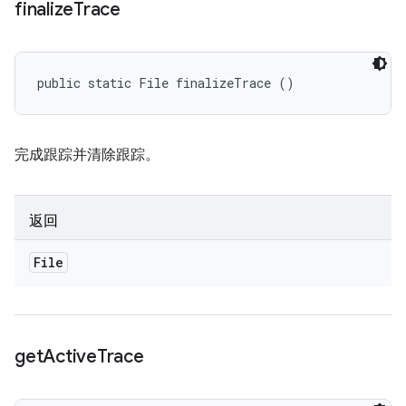
finalize
Trace
public static File finalizeTrace ()
完成跟踪并清除跟踪。
返回
File
get
Active
Trace