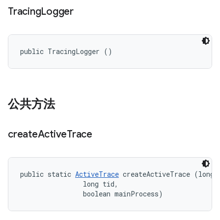
Tracing
Logger
public TracingLogger ()
公共方法
create
Active
Trace
public static 
ActiveTrace
 createActiveTrace (long p
                long tid, 

                boolean mainProcess)