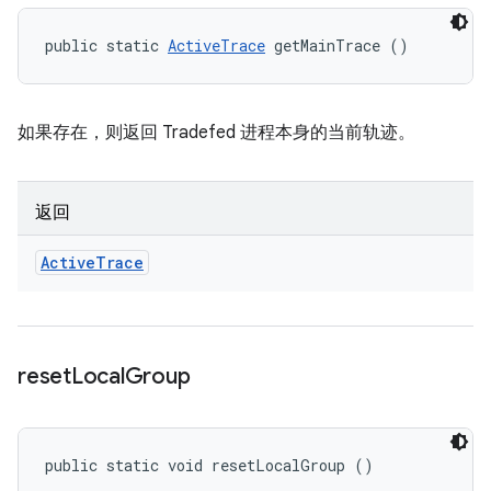
public static 
ActiveTrace
 getMainTrace ()
如果存在，则返回 Tradefed 进程本身的当前轨迹。
返回
Active
Trace
reset
Local
Group
public static void resetLocalGroup ()