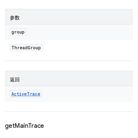
参数
group
Thread
Group
返回
Active
Trace
get
Main
Trace