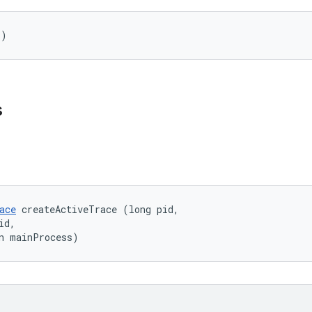
()
s
ace
 createActiveTrace (long pid, 

d, 

n mainProcess)