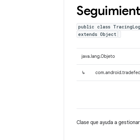
Seguimien
public class TracingLo
extends Object
java.lang.Objeto
↳
com.android.tradefed
Clase que ayuda a gestionar