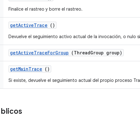
Finalice el rastreo y borre el rastreo.
get
Active
Trace
()
Devuelve el seguimiento activo actual de la invocación, o nulo s
get
Active
Trace
For
Group
(Thread
Group group)
get
Main
Trace
()
Si existe, devuelve el seguimiento actual del propio proceso Tr
blicos