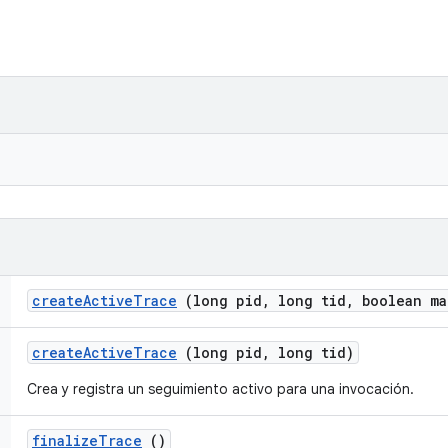
create
Active
Trace
(long pid
,
long tid
,
boolean ma
create
Active
Trace
(long pid
,
long tid)
Crea y registra un seguimiento activo para una invocación.
finalize
Trace
()