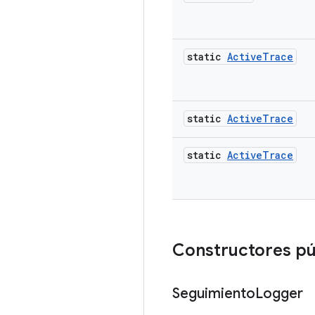
static
Active
Trace
static
Active
Trace
static
Active
Trace
Constructores pú
Seguimiento
Logger