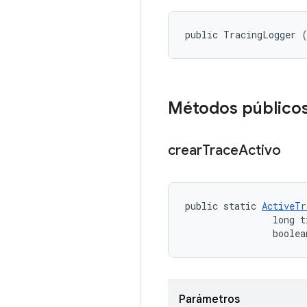
public TracingLogger 
Métodos público
crear
Trace
Activo
public static 
ActiveTr
                long ti
                boolea
Parámetros