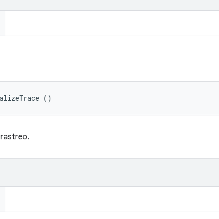
nalizeTrace ()
 rastreo.