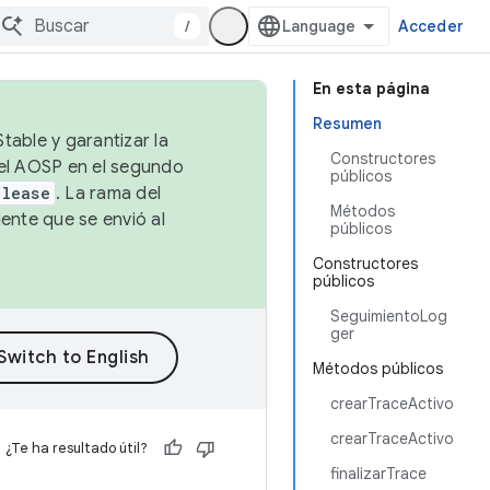
/
Acceder
En esta página
Resumen
table y garantizar la
Constructores
 el AOSP en el segundo
públicos
elease
. La rama del
Métodos
ente que se envió al
públicos
Constructores
públicos
SeguimientoLog
ger
Métodos públicos
crearTraceActivo
crearTraceActivo
¿Te ha resultado útil?
finalizarTrace