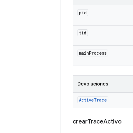
pid
tid
main
Process
Devoluciones
Active
Trace
crear
Trace
Activo