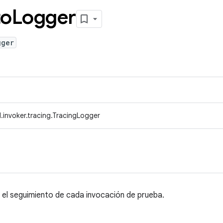
to
Logger
gger
.invoker.tracing.TracingLogger
 el seguimiento de cada invocación de prueba.