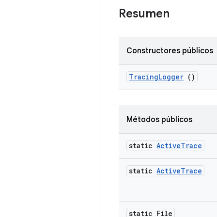
Resumen
Constructores públicos
Tracing
Logger
()
Métodos públicos
static
Active
Trace
static
Active
Trace
static File