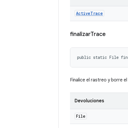
Active
Trace
finalizar
Trace
public static File fi
Finalice el rastreo y borre el
Devoluciones
File