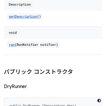
Description
get
Description
()
void
run
(Run
Notifier notifier)
パブリック コンストラクタ
Dry
Runner
public DryRunner (Description desc)