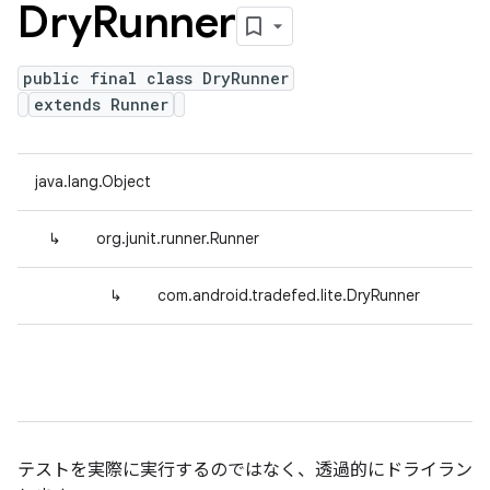
Dry
Runner
public final class DryRunner
extends Runner
java.lang.Object
↳
org.junit.runner.Runner
↳
com.android.tradefed.lite.DryRunner
テストを実際に実行するのではなく、透過的にドライラン