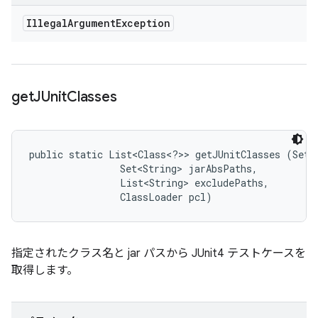
Illegal
Argument
Exception
get
JUnit
Classes
public static List<Class<?>> getJUnitClasses (Set<S
                Set<String> jarAbsPaths, 

                List<String> excludePaths, 

                ClassLoader pcl)
指定されたクラス名と jar パスから JUnit4 テストケースを
取得します。