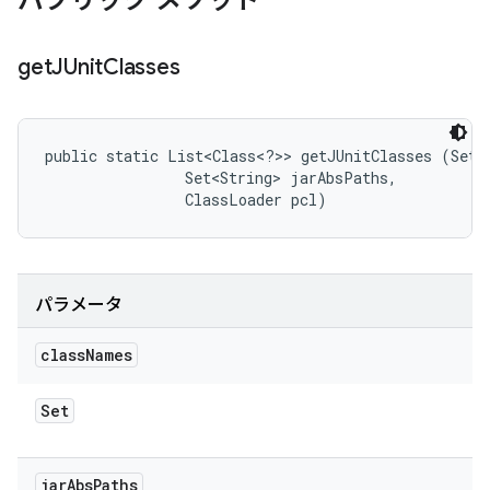
パブリック メソッド
get
JUnit
Classes
public static List<Class<?>> getJUnitClasses (Set<S
                Set<String> jarAbsPaths, 

                ClassLoader pcl)
パラメータ
class
Names
Set
jar
Abs
Paths