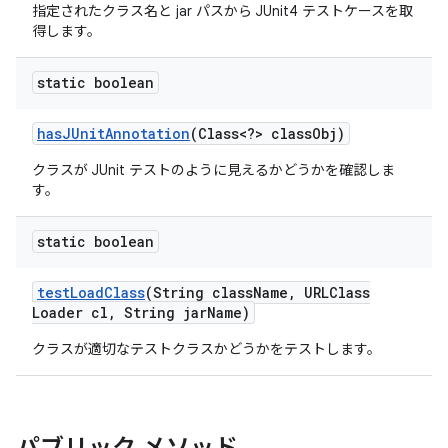
指定されたクラス名と jar パスから JUnit4 テストケースを取
得します。
static boolean
has
JUnit
Annotation
(Class<?> class
Obj)
クラスが JUnit テストのように見えるかどうかを確認しま
す。
static boolean
test
Load
Class
(String class
Name
,
URLClass
Loader cl
,
String jar
Name)
クラスが適切なテストクラスかどうかをテストします。