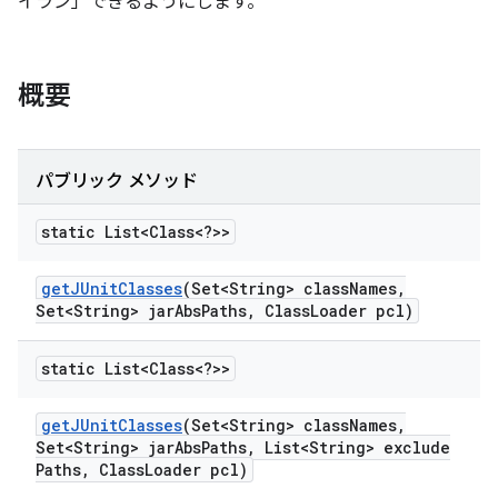
イラン」できるようにします。
概要
パブリック メソッド
static List<Class<?>>
get
JUnit
Classes
(Set<String> class
Names
,
Set<String> jar
Abs
Paths
,
Class
Loader pcl)
static List<Class<?>>
get
JUnit
Classes
(Set<String> class
Names
,
Set<String> jar
Abs
Paths
,
List<String> exclude
Paths
,
Class
Loader pcl)