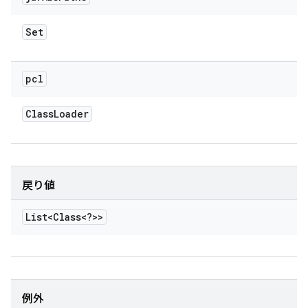
Set
pcl
Class
Loader
戻り値
List<Class<?>>
例外