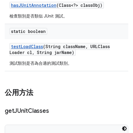
has
JUnit
Annotation
(Class<?> class
Obj)
檢查類別是否類似 JUnit 測試。
static boolean
test
Load
Class
(String class
Name
,
URLClass
Loader cl
,
String jar
Name)
測試類別是否為合適的測試類別。
公用方法
get
JUnit
Classes