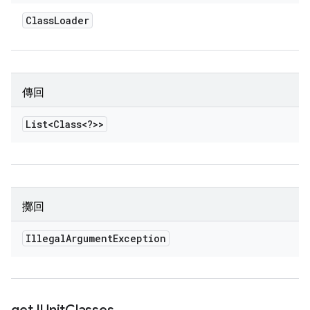
Class
Loader
傳回
List<Class<?>>
擲回
Illegal
Argument
Exception