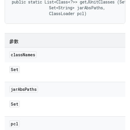
public static List<Class<?>> getJUnitClasses (Set<S
                Set<String> jarAbsPaths, 

                ClassLoader pcl)
參數
class
Names
Set
jar
Abs
Paths
Set
pcl