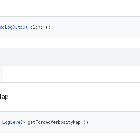
edLogOutput
 clone ()
Map
.LogLevel
> getForcedVerbosityMap ()