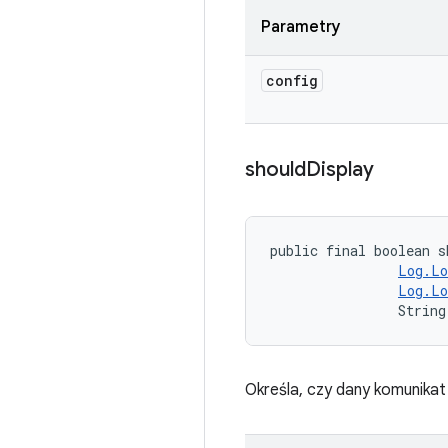
Parametry
config
should
Display
public final boolean s
Log.Lo
Log.Lo
                String
Określa, czy dany komunikat