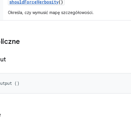
should
Force
Verbosity
()
Określa, czy wymusić mapę szczegółowości.
liczne
ut
Output ()
e