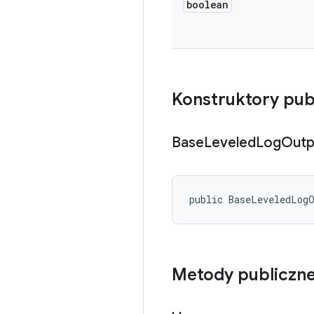
boolean
Konstruktory pub
Base
Leveled
Log
Outp
public BaseLeveledLog
Metody publiczn