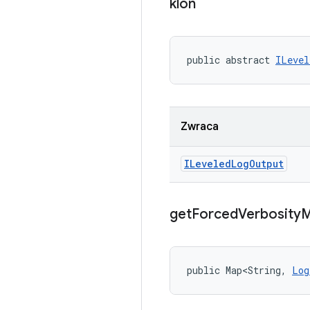
klon
public abstract 
ILevel
Zwraca
ILeveled
Log
Output
get
Forced
Verbosity
public Map<String, 
Log