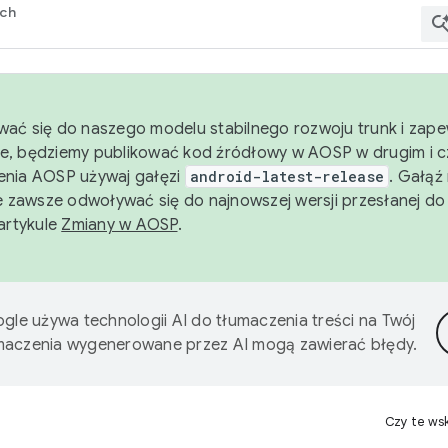
rch
wać się do naszego modelu stabilnego rozwoju trunk i zape
e, będziemy publikować kod źródłowy w AOSP w drugim i c
enia AOSP używaj gałęzi
android-latest-release
. Gałąź
 zawsze odwoływać się do najnowszej wersji przesłanej do
 artykule
Zmiany w AOSP
.
gle używa technologii AI do tłumaczenia treści na Twój
umaczenia wygenerowane przez AI mogą zawierać błędy.
Czy te ws