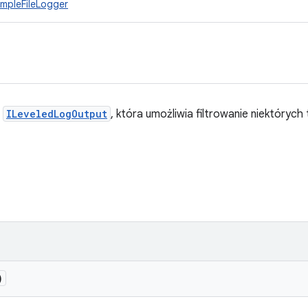
impleFileLogger
a
ILeveledLogOutput
, która umożliwia filtrowanie niektóryc
)