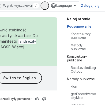
/
Zaloguj się
Na tej stronie
Podsumowanie
wnić stabilność
Konstruktory
zwartym kwartale. Do
publiczne
 manifestu
android-
Metody
 AOSP. Więcej
publiczne
Konstruktory
publiczne
BaseLeveledLog
Output
Metody publiczne
klon
getForcedVerbo
sityMap
kazówki były pomocne?