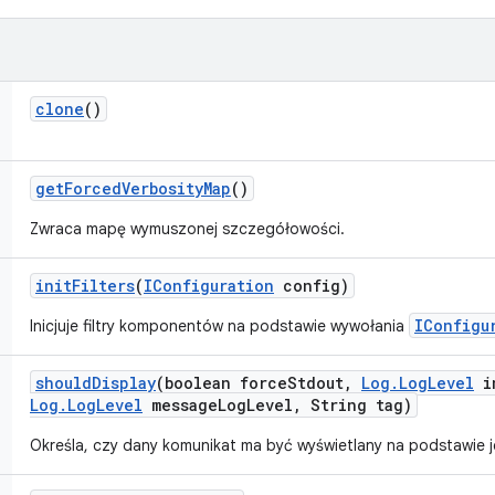
clone
()
get
Forced
Verbosity
Map
()
Zwraca mapę wymuszonej szczegółowości.
init
Filters
(
IConfiguration
config)
IConfigu
Inicjuje filtry komponentów na podstawie wywołania
should
Display
(boolean force
Stdout
,
Log
.
Log
Level
in
Log
.
Log
Level
message
Log
Level
,
String tag)
Określa, czy dany komunikat ma być wyświetlany na podstawie 