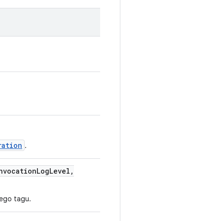
ration
.
vocation
Log
Level
,
jego tagu.