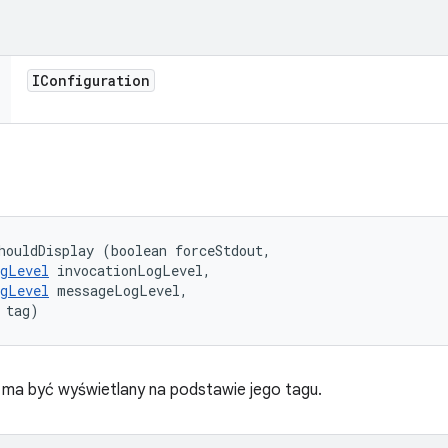
IConfiguration
houldDisplay (boolean forceStdout, 

gLevel
 invocationLogLevel, 

gLevel
 messageLogLevel, 

 tag)
 ma być wyświetlany na podstawie jego tagu.