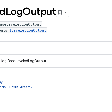
ed
Log
Output
BaseLeveledLogOutput
ents
ILeveledLogOutput
d.log.BaseLeveledLogOutput
sy
nds OutputStream>