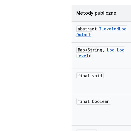
Metody publiczne
abstract
ILeveled
Log
Output
Map<String
,
Log
.
Log
Level
>
final void
final boolean