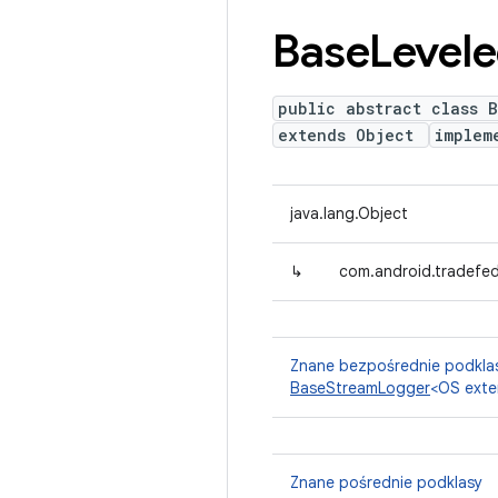
Base
Level
public abstract class 
extends Object
implem
java.lang.Object
↳
com.android.tradefe
Znane bezpośrednie podkla
BaseStreamLogger
<OS exte
Znane pośrednie podklasy