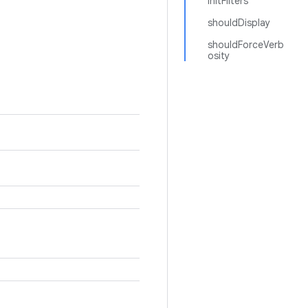
initFilters
shouldDisplay
shouldForceVerb
osity