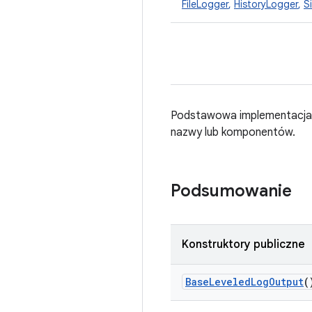
FileLogger
,
HistoryLogger
,
S
Podstawowa implementacj
nazwy lub komponentów.
Podsumowanie
Konstruktory publiczne
Base
Leveled
Log
Output
(