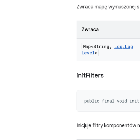
Zwraca mapę wymuszonej s
Zwraca
Map<String
,
Log
.
Log
Level
>
init
Filters
public final void init
Inicjuje filtry komponentó