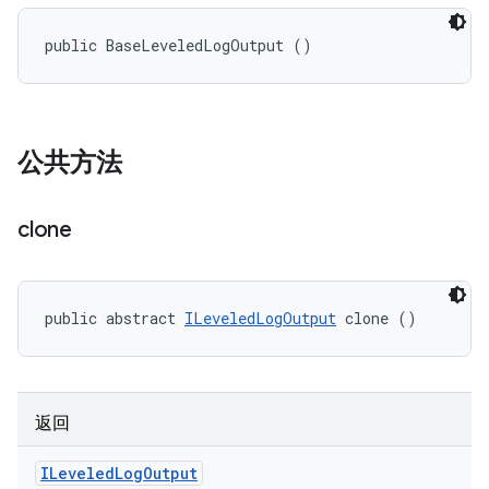
public BaseLeveledLogOutput ()
公共方法
clone
public abstract 
ILeveledLogOutput
 clone ()
返回
ILeveled
Log
Output