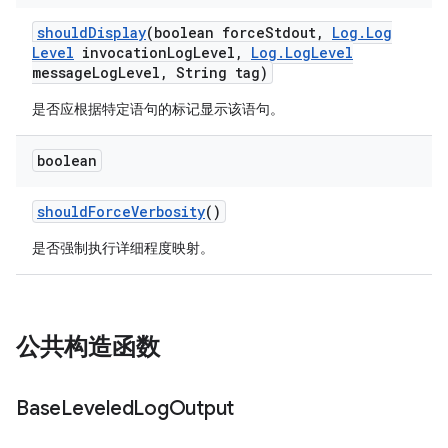
should
Display
(boolean force
Stdout
,
Log
.
Log
Level
invocation
Log
Level
,
Log
.
Log
Level
message
Log
Level
,
String tag)
是否应根据特定语句的标记显示该语句。
boolean
should
Force
Verbosity
()
是否强制执行详细程度映射。
公共构造函数
Base
Leveled
Log
Output