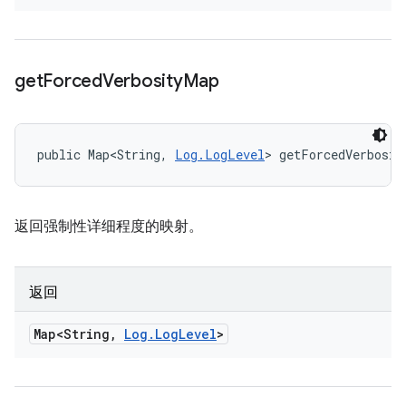
get
Forced
Verbosity
Map
public Map<String, 
Log.LogLevel
> getForcedVerbosit
返回强制性详细程度的映射。
返回
Map<String
,
Log
.
Log
Level
>