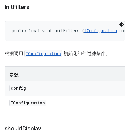
init
Filters
public final void initFilters (
IConfiguration
 conf
根据调用
IConfiguration
初始化组件过滤条件。
参数
config
IConfiguration
should
Display