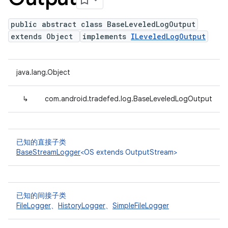
public abstract class BaseLeveledLogOutput
extends Object
implements
ILeveledLogOutput
java.lang.Object
↳
com.android.tradefed.log.BaseLeveledLogOutput
已知的直接子类
BaseStreamLogger
<OS extends OutputStream>
已知的间接子类
FileLogger
、
HistoryLogger
、
SimpleFileLogger