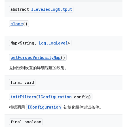
abstract
ILeveled
Log
Output
clone
()
Map<String
,
Log
.
Log
Level
>
get
Forced
Verbosity
Map
()
返回强制设置的详细程度的映射。
final void
init
Filters
(
IConfiguration
config)
IConfiguration
根据调用
初始化组件过滤条件。
final boolean