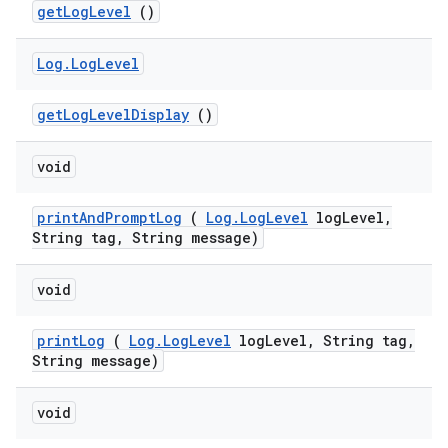
get
Log
Level
()
Log
.
Log
Level
get
Log
Level
Display
()
void
print
And
Prompt
Log
(
Log
.
Log
Level
log
Level
,
String tag
,
String message)
void
print
Log
(
Log
.
Log
Level
log
Level
,
String tag
,
String message)
void