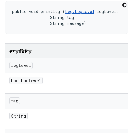
public void printLog (
Log.LogLevel
 logLevel, 

                String tag, 

                String message)
প্যারামিটার
log
Level
Log
.
Log
Level
tag
String