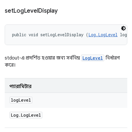
set
Log
Level
Display
public void setLogLevelDisplay (
Log.LogLevel
 logL
stdout-এ প্রদর্শিত হওয়ার জন্য সর্বনিম্ন
LogLevel
নির্ধারণ
করে।
প্যারামিটার
log
Level
Log
.
Log
Level