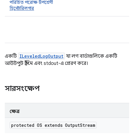
পরিচিত পরোক্ষ উপশ্রেণী
হিস্টোরিলগার
একটি
ILeveledLogOutput
যা লগ বার্তাগুলিকে একটি
আউটপুট স্ট্রিমে এবং stdout-এ প্রেরণ করে।
সারসংক্ষেপ
ক্ষেত্র
protected OS extends Output
Stream