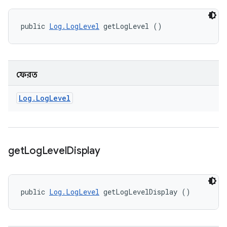
public 
Log.LogLevel
 getLogLevel ()
ফেরত
Log
.
Log
Level
get
Log
Level
Display
public 
Log.LogLevel
 getLogLevelDisplay ()