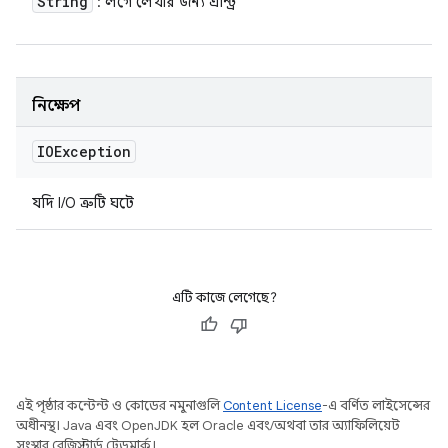
String
: লগে লেখার জন্য এন্ট্রি
নিক্ষেপ
IOException
যদি I/O ত্রুটি ঘটে
এটি কাজে লেগেছে?
এই পৃষ্ঠার কন্টেন্ট ও কোডের নমুনাগুলি
Content License
-এ বর্ণিত লাইসেন্সের
অধীনস্থ। Java এবং OpenJDK হল Oracle এবং/অথবা তার অ্যাফিলিয়েট
সংস্থার রেজিস্টার্ড ট্রেডমার্ক।