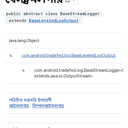
public abstract class BaseStreamLogger
extends
BaseLeveledLogOutput
java.lang.Object
↳
com.android.tradefed.log.BaseLeveledLogOutput
↳
com.android.tradefed.log.BaseStreamLogger<OS
extends java.io.OutputStream>
পরিচিত সরাসরি উপশ্রেণী
ফাইললগার
,
সিম্পলফাইললগার