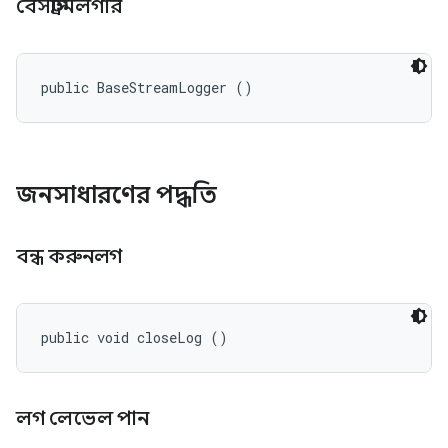
বেসস্ট্রিমলগার
public BaseStreamLogger ()
জনসাধারণের পদ্ধতি
বন্ধ করুনলগ
public void closeLog ()
লগ লেভেল পান