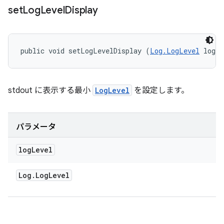
set
Log
Level
Display
public void setLogLevelDisplay (
Log.LogLevel
 logL
stdout に表示する最小
LogLevel
を設定します。
パラメータ
log
Level
Log
.
Log
Level