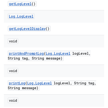
get
Log
Level
()
Log
.
Log
Level
get
Log
Level
Display
()
void
print
And
Prompt
Log
(
Log
.
Log
Level
log
Level
,
String tag
,
String message)
void
print
Log
(
Log
.
Log
Level
log
Level
,
String tag
,
String message)
void