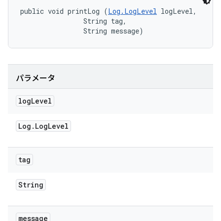
public void printLog (
Log.LogLevel
 logLevel, 

                String tag, 

                String message)
パラメータ
log
Level
Log
.
Log
Level
tag
String
message