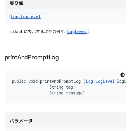
戻り値
Log
.
Log
Level
Log
Level
stdout に表示する現在の最小
。
print
And
Prompt
Log
public void printAndPromptLog (
Log.LogLevel
 logLev
                String tag, 

                String message)
パラメータ