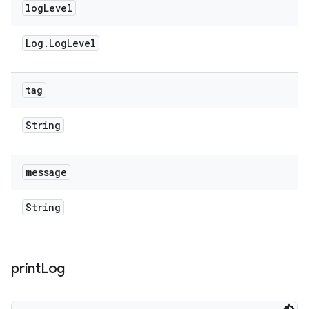
log
Level
Log
.
Log
Level
tag
String
message
String
print
Log