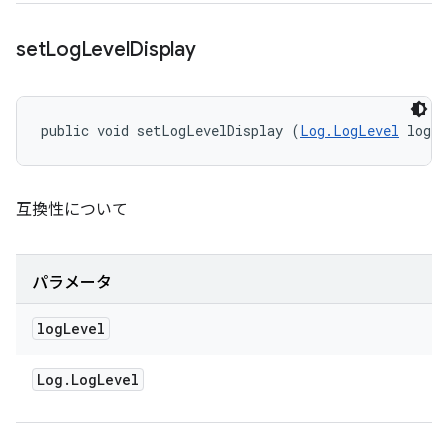
set
Log
Level
Display
public void setLogLevelDisplay (
Log.LogLevel
 logL
互換性について
パラメータ
log
Level
Log
.
Log
Level