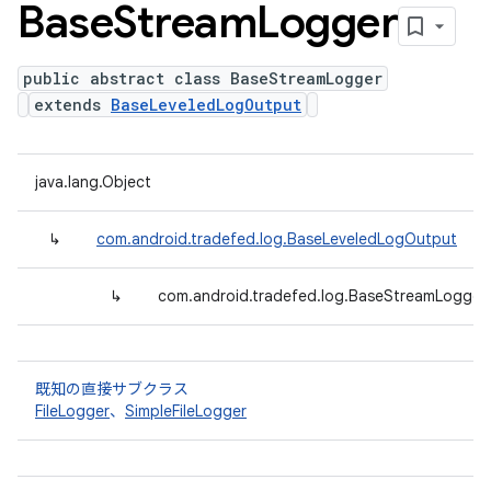
Base
Stream
Logger
public abstract class BaseStreamLogger
extends
BaseLeveledLogOutput
java.lang.Object
↳
com.android.tradefed.log.BaseLeveledLogOutput
↳
com.android.tradefed.log.BaseStreamLogger<
既知の直接サブクラス
FileLogger
、
SimpleFileLogger