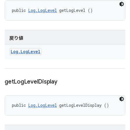
public 
Log.LogLevel
 getLogLevel ()
戻り値
Log
.
Log
Level
get
Log
Level
Display
public 
Log.LogLevel
 getLogLevelDisplay ()