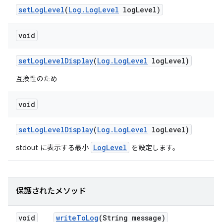
set
Log
Level
(
Log
.
Log
Level
log
Level)
void
set
Log
Level
Display
(
Log
.
Log
Level
log
Level)
互換性のため
void
set
Log
Level
Display
(
Log
.
Log
Level
log
Level)
LogLevel
stdout に表示する最小
を設定します。
保護されたメソッド
void
write
To
Log
(String message)