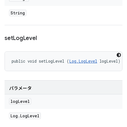
String
set
Log
Level
public void setLogLevel (
Log.LogLevel
 logLevel)
パラメータ
log
Level
Log
.
Log
Level