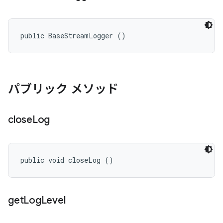
public BaseStreamLogger ()
パブリック メソッド
close
Log
public void closeLog ()
get
Log
Level