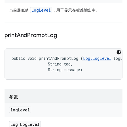
Log
Level
当前最低值
，用于显示在标准输出中。
print
And
Prompt
Log
public void printAndPromptLog (
Log.LogLevel
 logLev
                String tag, 

                String message)
参数
log
Level
Log
.
Log
Level