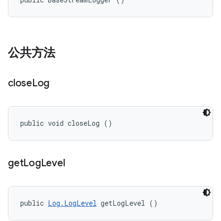
公共方法
close
Log
public void closeLog ()
get
Log
Level
public 
Log.LogLevel
 getLogLevel ()