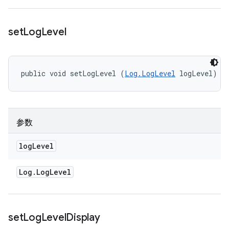
set
Log
Level
public void setLogLevel (
Log.LogLevel
 logLevel)
参数
log
Level
Log
.
Log
Level
set
Log
Level
Display