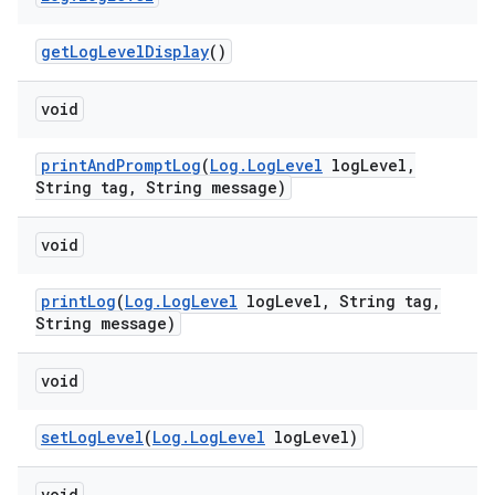
get
Log
Level
Display
()
void
print
And
Prompt
Log
(
Log
.
Log
Level
log
Level
,
String tag
,
String message)
void
print
Log
(
Log
.
Log
Level
log
Level
,
String tag
,
String message)
void
set
Log
Level
(
Log
.
Log
Level
log
Level)
void