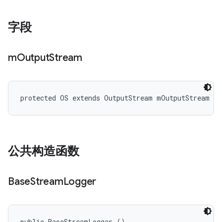
字段
m
Output
Stream
protected OS extends OutputStream mOutputStream
公共构造函数
Base
Stream
Logger
public BaseStreamLogger ()