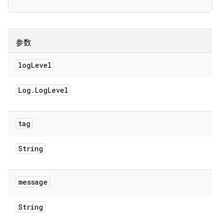
参数
log
Level
Log
.
Log
Level
tag
String
message
String