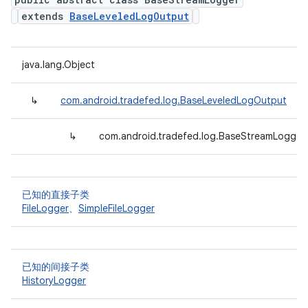
extends
BaseLeveledLogOutput
java.lang.Object
↳
com.android.tradefed.log.BaseLeveledLogOutput
↳
com.android.tradefed.log.BaseStreamLogger<
已知的直接子类
FileLogger
、
SimpleFileLogger
已知的间接子类
HistoryLogger