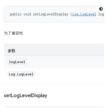
public void setLogLevelDisplay (
Log.LogLevel
 logL
为了兼容性
参数
log
Level
Log
.
Log
Level
set
Log
Level
Display