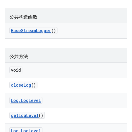
公共构造函数
Base
Stream
Logger
()
公共方法
void
close
Log
()
Log
.
Log
Level
get
Log
Level
()
Log
.
Log
Level