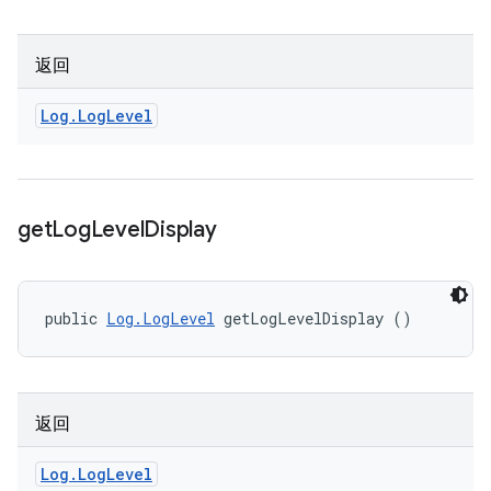
返回
Log
.
Log
Level
get
Log
Level
Display
public 
Log.LogLevel
 getLogLevelDisplay ()
返回
Log
.
Log
Level