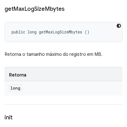
get
Max
Log
Size
Mbytes
public long getMaxLogSizeMbytes ()
Retorna o tamanho máximo do registro em MB.
Retorna
long
init