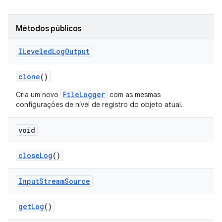
Métodos públicos
ILeveled
Log
Output
clone
()
FileLogger
Cria um novo
com as mesmas
configurações de nível de registro do objeto atual.
void
close
Log
()
Input
Stream
Source
get
Log
()