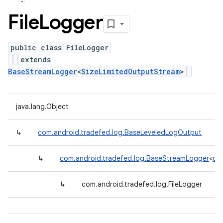
File
Logger
public class FileLogger
extends
BaseStreamLogger
<
SizeLimitedOutputStream
>
java.lang.Object
↳
com.android.tradefed.log.BaseLeveledLogOutput
↳
com.android.tradefed.log.BaseStreamLogger
<
com
↳
com.android.tradefed.log.FileLogger