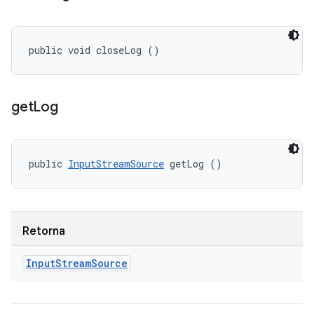
public void closeLog ()
get
Log
public 
InputStreamSource
 getLog ()
Retorna
Input
Stream
Source