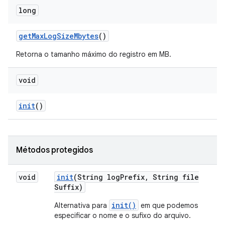
long
get
Max
Log
Size
Mbytes
()
Retorna o tamanho máximo do registro em MB.
void
init
()
Métodos protegidos
void
init
(String log
Prefix
,
String file
Suffix)
init()
Alternativa para
em que podemos
especificar o nome e o sufixo do arquivo.