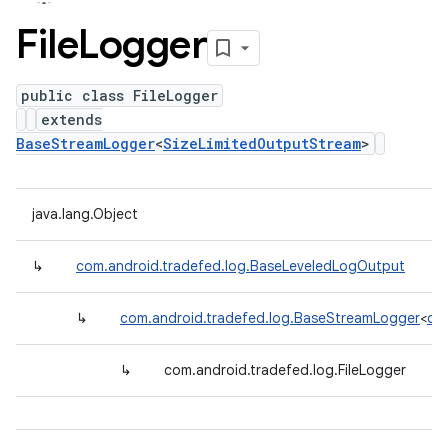
File
Logger
public class FileLogger
extends
BaseStreamLogger
<
SizeLimitedOutputStream
>
java.lang.Object
↳
com.android.tradefed.log.BaseLeveledLogOutput
↳
com.android.tradefed.log.BaseStreamLogger
<
com
↳
com.android.tradefed.log.FileLogger