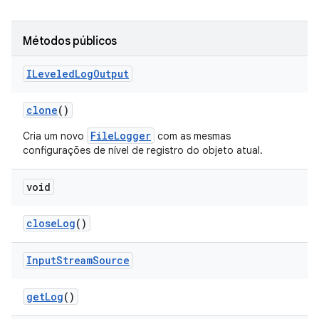
Métodos públicos
ILeveled
Log
Output
clone
()
FileLogger
Cria um novo
com as mesmas
configurações de nível de registro do objeto atual.
void
close
Log
()
Input
Stream
Source
get
Log
()