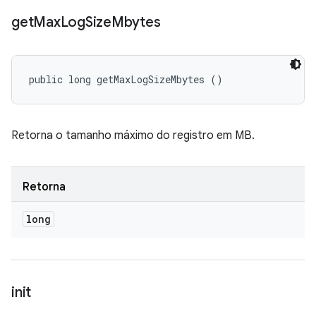
get
Max
Log
Size
Mbytes
public long getMaxLogSizeMbytes ()
Retorna o tamanho máximo do registro em MB.
Retorna
long
init