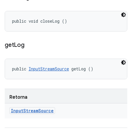
public void closeLog ()
get
Log
public 
InputStreamSource
 getLog ()
Retorna
Input
Stream
Source