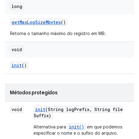
long
get
Max
Log
Size
Mbytes
()
Retorna o tamanho máximo do registro em MB.
void
init
()
Métodos protegidos
void
init
(String log
Prefix
,
String file
Suffix)
init()
Alternativa para
em que podemos
especificar o nome e o sufixo do arquivo.