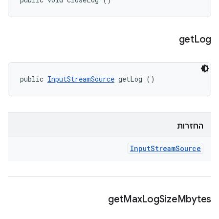
get
Log
public 
InputStreamSource
 getLog ()
החזרות
Input
Stream
Source
get
Max
Log
Size
Mbytes