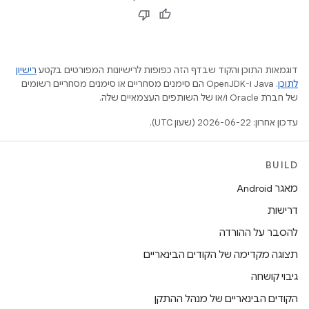
דוגמאות התוכן והקוד שבדף הזה כפופות לרישיונות המפורטים בקטע
רישיון
לתוכן
.‏ Java ו-OpenJDK הם סימנים מסחריים או סימנים מסחריים רשומים
של חברת Oracle ו/או של השותפים העצמאיים שלה.
עדכון אחרון: 2026-06-22 (שעון UTC).
BUILD
מאגר Android
דרישות
להסבר על ההורדה
תצוגה מקדימה של הקודים הבינאריים
גיבוי קושחה
הקודים הבינאריים של מנהל ההתקן