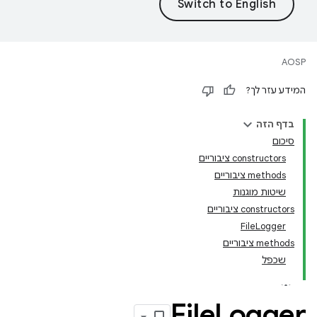
AOSP
המידע עזר לך?
בדף הזה
סיכום
‫constructors ציבוריים
‫methods ציבוריים
שיטות מוגנות
‫constructors ציבוריים
FileLogger
‫methods ציבוריים
שכפל
File
Logger