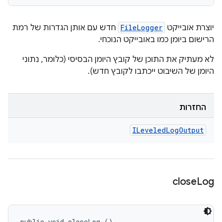
יוצרת אובייקט
FileLogger
חדש עם אותן הגדרות של רמת
הרישום ביומן כמו באובייקט הנוכחי.
לא מעתיק את התוכן של קובץ היומן הבסיסי (כלומר, נתוני
היומן של השיבוט ייכתבו לקובץ חדש).
החזרות
ILeveled
Log
Output
close
Log
public void closeLog ()