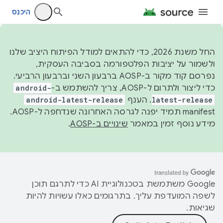
היכנס
החל משנת 2026, כדי להתאים למודל הפיתוח היציב שלנו
ולשמור על יציבות הפלטפורמה בסביבה העסקית,
נפרסם קוד מקור ב-AOSP ברבעון השני וברבעון הרביעי.
כדי ליצור ולתרום ל-AOSP, צריך להשתמש ב-
android-
latest-release
. הענף
android-latest-release
manifest תמיד יפנה לגרסה האחרונה שנדחפה ל-AOSP.
מידע נוסף זמין במאמר
שינויים ב-AOSP
.
‫Google משתמשת בטכנולוגיית AI כדי לתרגם תוכן
לשפה המועדפת עליך. בתרגומים כאלו עשויות להיות
שגיאות.