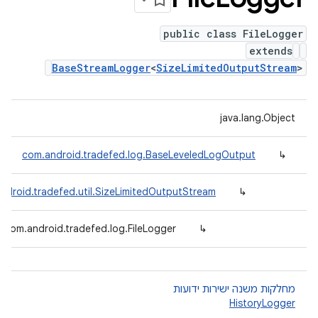
public class FileLogger
extends
BaseStreamLogger
<
SizeLimitedOutputStream
>
java.lang.Object
com.android.tradefed.log.BaseLeveledLogOutput
↳
ndroid.tradefed.util.SizeLimitedOutputStream
↳
com.android.tradefed.log.FileLogger
↳
מחלקות משנה ישירות ידועות
HistoryLogger