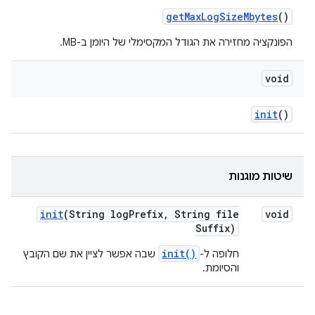
get
Max
Log
Size
Mbytes
()
הפונקציה מחזירה את הגודל המקסימלי של היומן ב-MB.
void
init
()
שיטות מוגנות
init
(String log
Prefix
,
String file
void
Suffix)
init()
חלופה ל-
שבה אפשר לציין את שם הקובץ
והסיומת.