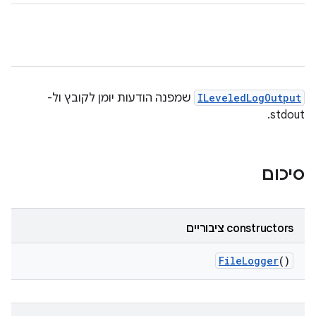
ILeveledLogOutput
שמפנה הודעות יומן לקובץ ול-
stdout.
סיכום
‫constructors ציבוריים
File
Logger
()