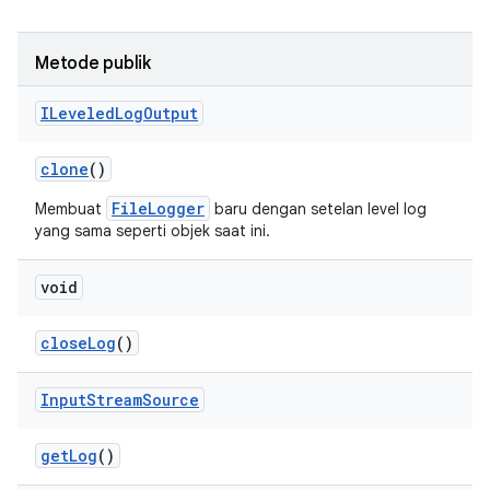
Metode publik
ILeveled
Log
Output
clone
()
FileLogger
Membuat
baru dengan setelan level log
yang sama seperti objek saat ini.
void
close
Log
()
Input
Stream
Source
get
Log
()