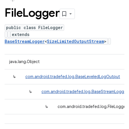
File
Logger
public class FileLogger
extends
BaseStreamLogger
<
SizeLimitedOutputStream
>
java.lang.Object
↳
com.android.tradefed.log.BaseLeveledLogOutput
↳
com.android.tradefed.log.BaseStreamLogger
↳
com.android.tradefed.log.FileLogger