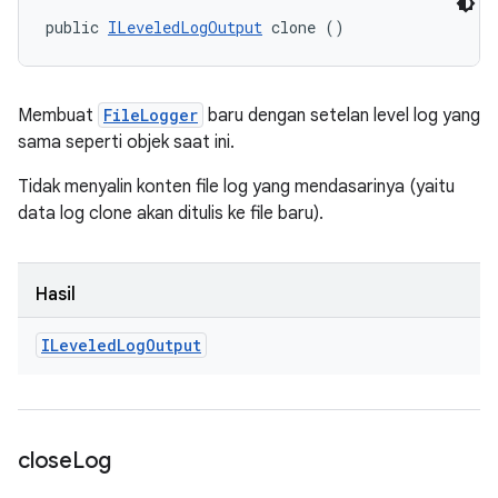
public 
ILeveledLogOutput
 clone ()
Membuat
FileLogger
baru dengan setelan level log yang
sama seperti objek saat ini.
Tidak menyalin konten file log yang mendasarinya (yaitu
data log clone akan ditulis ke file baru).
Hasil
ILeveled
Log
Output
close
Log