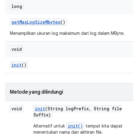
long
get
Max
Log
Size
Mbytes
()
Menampilkan ukuran log maksimum dari log dalam MByte.
void
init
()
Metode yang dilindungi
void
init
(String log
Prefix
,
String file
Suffix)
init()
Alternatif untuk
tempat kita dapat
menentukan nama dan akhiran file.