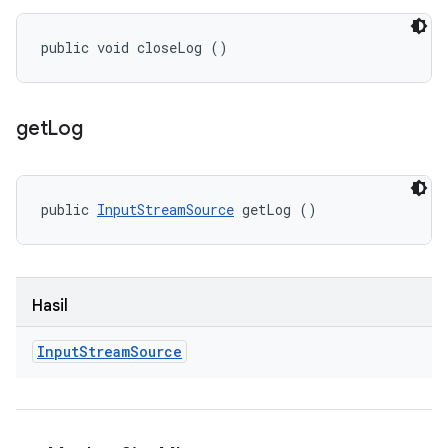
public void closeLog ()
get
Log
public 
InputStreamSource
 getLog ()
Hasil
Input
Stream
Source