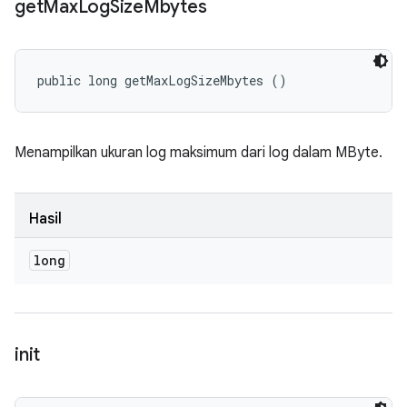
get
Max
Log
Size
Mbytes
public long getMaxLogSizeMbytes ()
Menampilkan ukuran log maksimum dari log dalam MByte.
Hasil
long
init