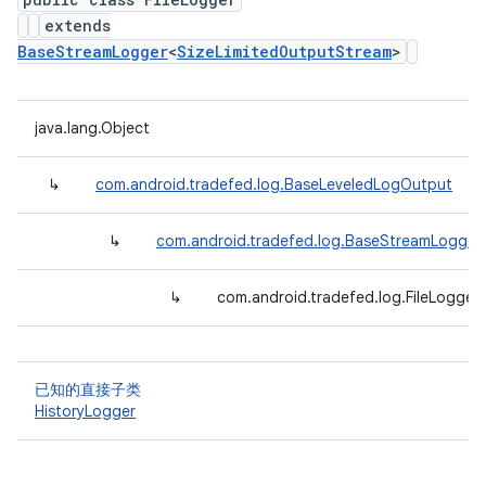
extends
BaseStreamLogger
<
SizeLimitedOutputStream
>
java.lang.Object
↳
com.android.tradefed.log.BaseLeveledLogOutput
↳
com.android.tradefed.log.BaseStreamLogger
↳
com.android.tradefed.log.FileLogger
已知的直接子类
HistoryLogger