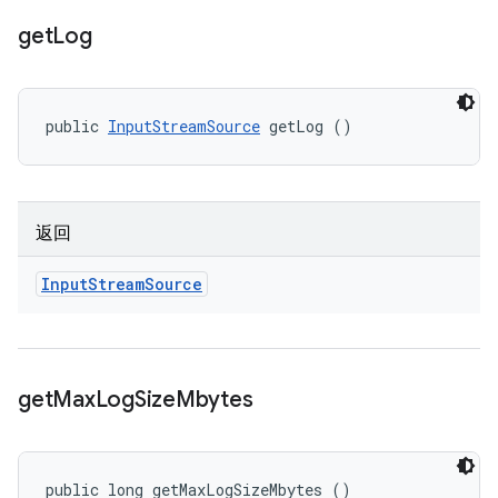
get
Log
public 
InputStreamSource
 getLog ()
返回
Input
Stream
Source
get
Max
Log
Size
Mbytes
public long getMaxLogSizeMbytes ()