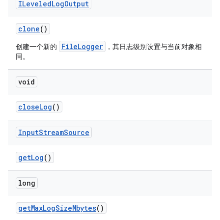
ILeveled
Log
Output
clone
()
FileLogger
创建一个新的
，其日志级别设置与当前对象相
同。
void
close
Log
()
Input
Stream
Source
get
Log
()
long
get
Max
Log
Size
Mbytes
()