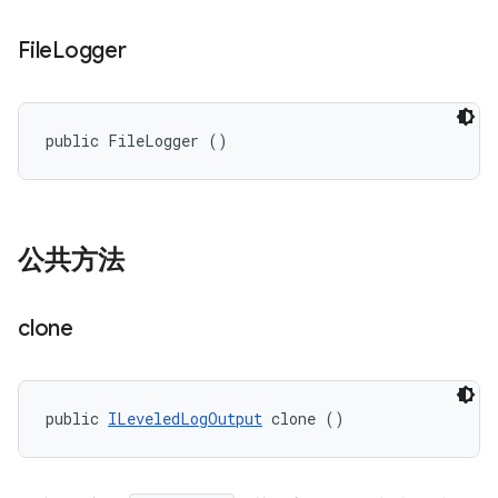
File
Logger
public FileLogger ()
公共方法
clone
public 
ILeveledLogOutput
 clone ()