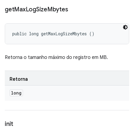
get
Max
Log
Size
Mbytes
public long getMaxLogSizeMbytes ()
Retorna o tamanho máximo do registro em MB.
Retorna
long
init