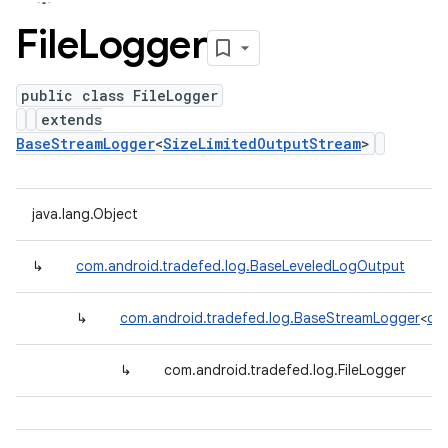
File
Logger
public class FileLogger
extends
BaseStreamLogger
<
SizeLimitedOutputStream
>
java.lang.Object
↳
com.android.tradefed.log.BaseLeveledLogOutput
↳
com.android.tradefed.log.BaseStreamLogger
<
com
↳
com.android.tradefed.log.FileLogger