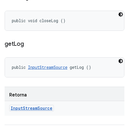
public void closeLog ()
get
Log
public 
InputStreamSource
 getLog ()
Retorna
Input
Stream
Source