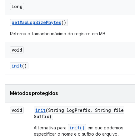
long
get
Max
Log
Size
Mbytes
()
Retorna o tamanho máximo do registro em MB.
void
init
()
Métodos protegidos
void
init
(String log
Prefix
,
String file
Suffix)
init()
Alternativa para
em que podemos
especificar o nome e o sufixo do arquivo.