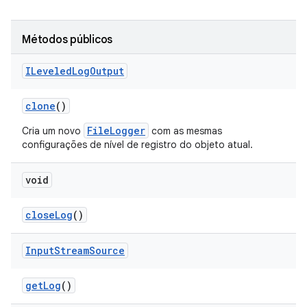
Métodos públicos
ILeveled
Log
Output
clone
()
FileLogger
Cria um novo
com as mesmas
configurações de nível de registro do objeto atual.
void
close
Log
()
Input
Stream
Source
get
Log
()