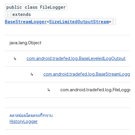
public class FileLogger
extends
BaseStreamLogger
<
SizeLimitedOutputStream
>
java.lang.Object
↳
com.android.tradefed.log.BaseLeveledLogOutput
↳
com.android.tradefed.log.BaseStreamLogger
↳
com.android.tradefed.log.FileLogger
คลาสย่อยโดยตรงที่ทราบ
HistoryLogger