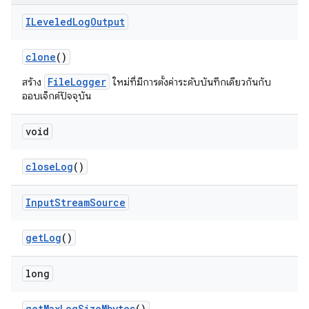
ILeveled
Log
Output
clone
()
FileLogger
สร้าง
ใหม่ที่มีการตั้งค่าระดับบันทึกเดียวกันกับ
ออบเจ็กต์ปัจจุบัน
void
close
Log
()
Input
Stream
Source
get
Log
()
long
get
Max
Log
Size
Mbytes
()