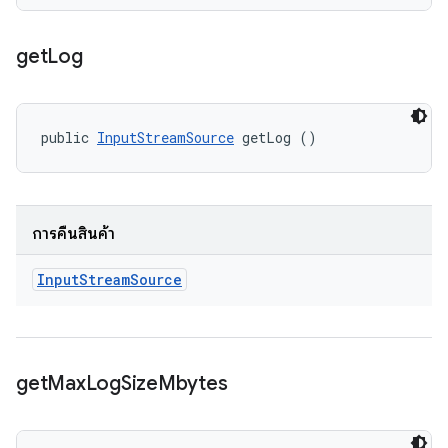
get
Log
public 
InputStreamSource
 getLog ()
การคืนสินค้า
Input
Stream
Source
get
Max
Log
Size
Mbytes