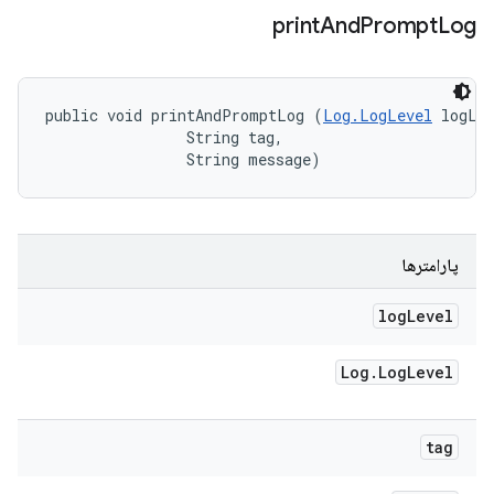
print
And
Prompt
Log
public void printAndPromptLog (
Log.LogLevel
 logLev
                String tag, 

                String message)
پارامترها
log
Level
Log
.
Log
Level
tag