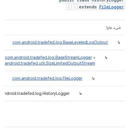
extends
FileLogger
شیء جاوا
com.android.tradefed.log.BaseLeveledLogOutput
↳
com.android.tradefed.log.BaseStreamLogger
<
↳
m.android.tradefed.util.SizeLimitedOutputStream
com.android.tradefed.log.FileLogger
↳
.android.tradefed.log.HistoryLogger
↳