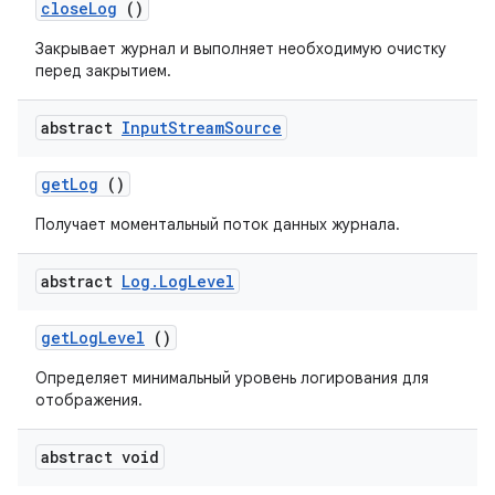
close
Log
()
Закрывает журнал и выполняет необходимую очистку
перед закрытием.
abstract
Input
Stream
Source
get
Log
()
Получает моментальный поток данных журнала.
abstract
Log
.
Log
Level
get
Log
Level
()
Определяет минимальный уровень логирования для
отображения.
abstract void