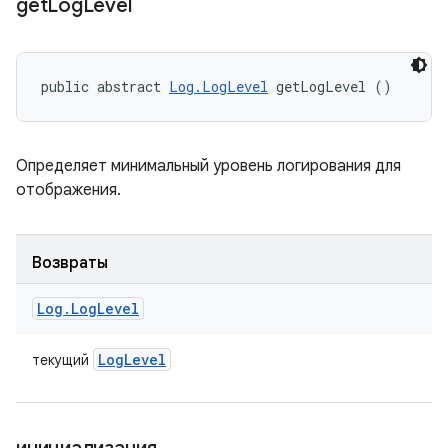
get
Log
Level
public abstract 
Log.LogLevel
 getLogLevel ()
Определяет минимальный уровень логирования для
отображения.
Возвраты
Log
.
Log
Level
Log
Level
текущий