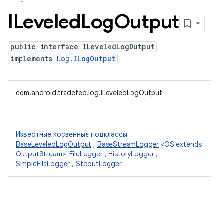
ILeveled
Log
Output
public interface ILeveledLogOutput
implements
Log.ILogOutput
com.android.tradefed.log.ILeveledLogOutput
Известные косвенные подклассы
BaseLeveledLogOutput
,
BaseStreamLogger
<OS extends
OutputStream>,
FileLogger
,
HistoryLogger
,
SimpleFileLogger
,
StdoutLogger