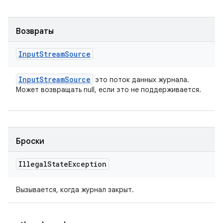
Возвраты
Input
Stream
Source
Input
Stream
Source
это поток данных журнала.
Может возвращать null, если это не поддерживается.
Броски
Illegal
State
Exception
Вызывается, когда журнал закрыт.