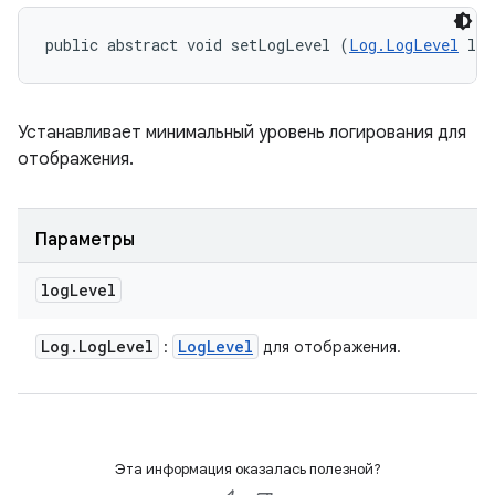
public abstract void setLogLevel (
Log.LogLevel
 log
Устанавливает минимальный уровень логирования для
отображения.
Параметры
log
Level
Log
.
Log
Level
Log
Level
:
для отображения.
Эта информация оказалась полезной?