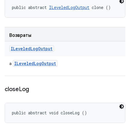
public abstract 
ILeveledLogOutput
 clone ()
Возвраты
ILeveled
Log
Output
ILeveled
Log
Output
a
close
Log
public abstract void closeLog ()