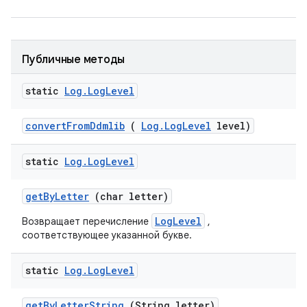
Публичные методы
static
Log
.
Log
Level
convert
From
Ddmlib
(
Log
.
Log
Level
level)
static
Log
.
Log
Level
get
By
Letter
(char letter)
LogLevel
Возвращает перечисление
,
соответствующее указанной букве.
static
Log
.
Log
Level
get
By
Letter
String
(String letter)