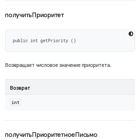
получитьПриоритет
public int getPriority ()
Возвращает числовое значение приоритета.
Возврат
int
получитьПриоритетноеПисьмо