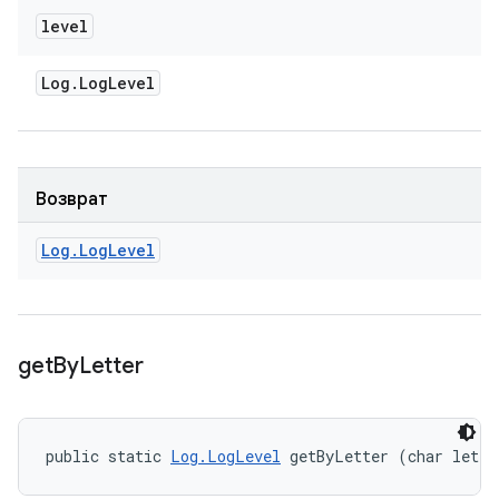
level
Log
.
Log
Level
Возврат
Log
.
Log
Level
get
By
Letter
public static 
Log.LogLevel
 getByLetter (char lette