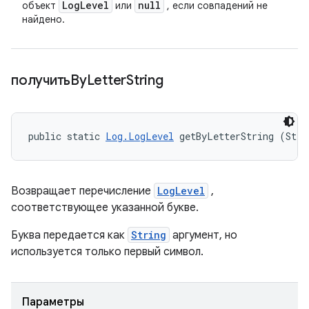
Log
Level
null
объект
или
, если совпадений не
найдено.
получитьBy
Letter
String
public static 
Log.LogLevel
 getByLetterString (Stri
Возвращает перечисление
LogLevel
,
соответствующее указанной букве.
Буква передается как
String
аргумент, но
используется только первый символ.
Параметры