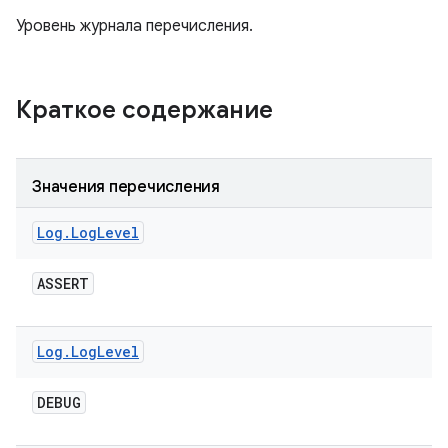
Уровень журнала перечисления.
Краткое содержание
Значения перечисления
Log
.
Log
Level
ASSERT
Log
.
Log
Level
DEBUG