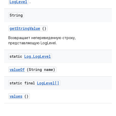
LogLevel
.
String
get
String
Value
()
Возвращает непереведенную строку,
представляющую LogLevel.
static
Log
.
Log
Level
value
Of
(String name)
static final
Log
Level[]
values
()