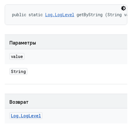
public static 
Log.LogLevel
 getByString (String val
Параметры
value
String
Возврат
Log
.
Log
Level