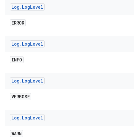
Log
.
Log
Level
ERROR
Log
.
Log
Level
INFO
Log
.
Log
Level
VERBOSE
Log
.
Log
Level
WARN