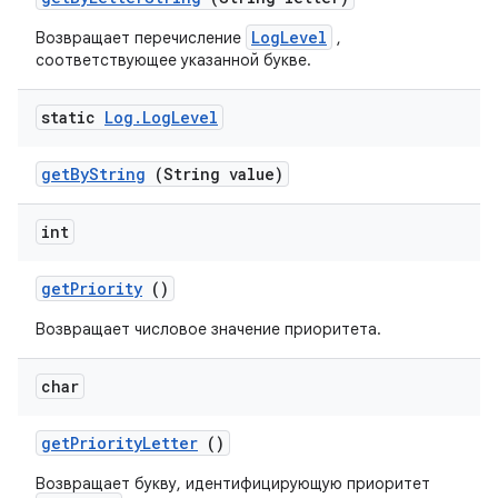
LogLevel
Возвращает перечисление
,
соответствующее указанной букве.
static
Log
.
Log
Level
get
By
String
(String value)
int
get
Priority
()
Возвращает числовое значение приоритета.
char
get
Priority
Letter
()
Возвращает букву, идентифицирующую приоритет