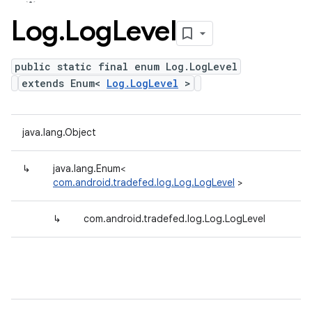
Log
.
Log
Level
public static final enum Log.LogLevel
extends Enum<
Log.LogLevel
>
java.lang.Object
↳
java.lang.Enum<
com.android.tradefed.log.Log.LogLevel
>
↳
com.android.tradefed.log.Log.LogLevel