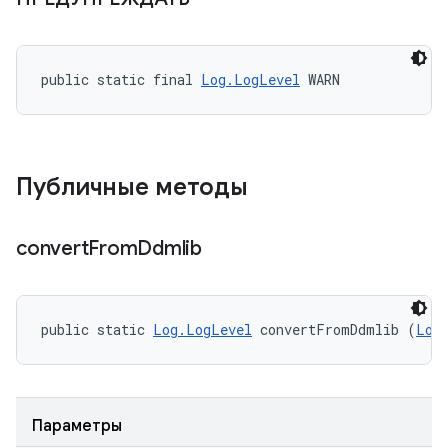
public static final 
Log.LogLevel
 WARN
Публичные методы
convert
From
Ddmlib
public static 
Log.LogLevel
 convertFromDdmlib (
Log
Параметры