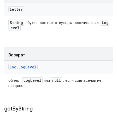
letter
String
Log
: буква, соответствующая перечислению
Level
Возврат
Log
.
Log
Level
Log
Level
null
объект
или
, если совпадений не
найдено.
get
By
String