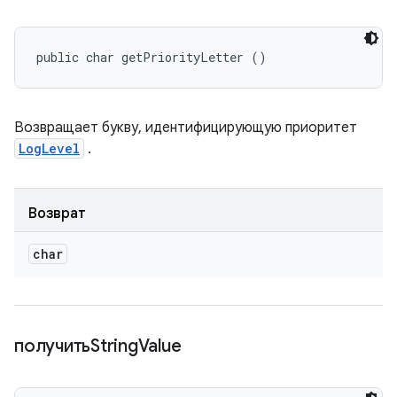
public char getPriorityLetter ()
Возвращает букву, идентифицирующую приоритет
LogLevel
.
Возврат
char
получитьString
Value