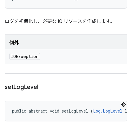
ログを初期化し、必要な IO リソースを作成します。
例外
IOException
set
Log
Level
public abstract void setLogLevel (
Log.LogLevel
 log