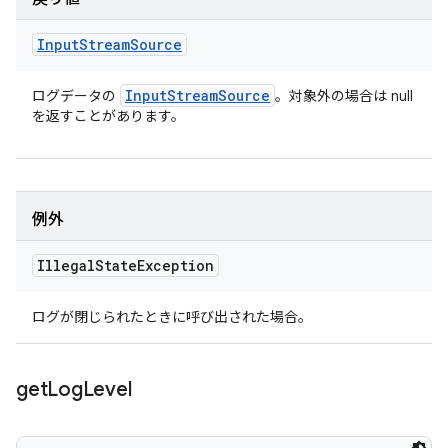
Input
Stream
Source
Input
Stream
Source
ログデータの
。対象外の場合は null
を返すことがあります。
例外
Illegal
State
Exception
ログが閉じられたときに呼び出された場合。
get
Log
Level