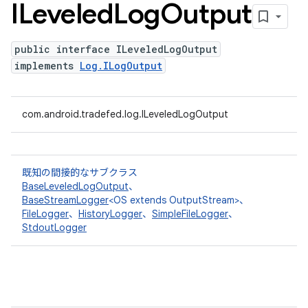
ILeveled
Log
Output
public interface ILeveledLogOutput
implements
Log.ILogOutput
com.android.tradefed.log.ILeveledLogOutput
既知の間接的なサブクラス
BaseLeveledLogOutput
、
BaseStreamLogger
<OS extends OutputStream>、
FileLogger
、
HistoryLogger
、
SimpleFileLogger
、
StdoutLogger