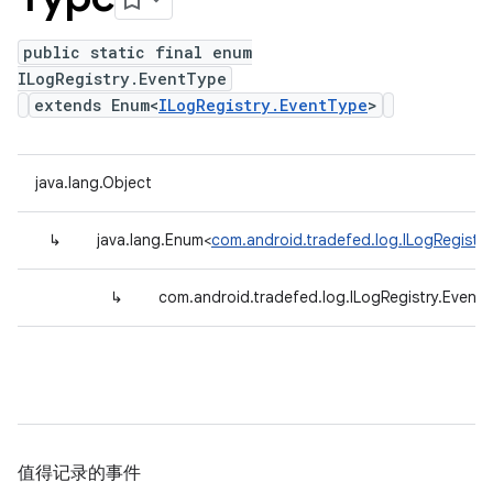
public static final enum
ILogRegistry.EventType
extends Enum<
ILogRegistry.EventType
>
java.lang.Object
↳
java.lang.Enum<
com.android.tradefed.log.ILogRegistr
↳
com.android.tradefed.log.ILogRegistry.Event
值得记录的事件