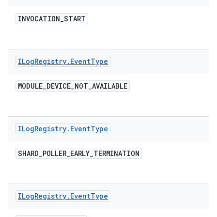
INVOCATION
_
START
ILog
Registry
.
Event
Type
MODULE
_
DEVICE
_
NOT
_
AVAILABLE
ILog
Registry
.
Event
Type
SHARD
_
POLLER
_
EARLY
_
TERMINATION
ILog
Registry
.
Event
Type