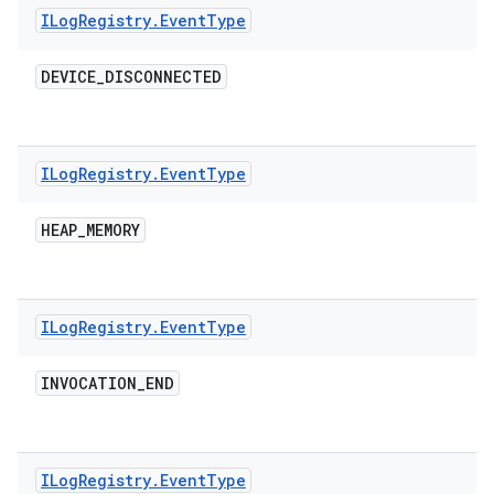
ILog
Registry
.
Event
Type
DEVICE
_
DISCONNECTED
ILog
Registry
.
Event
Type
HEAP
_
MEMORY
ILog
Registry
.
Event
Type
INVOCATION
_
END
ILog
Registry
.
Event
Type