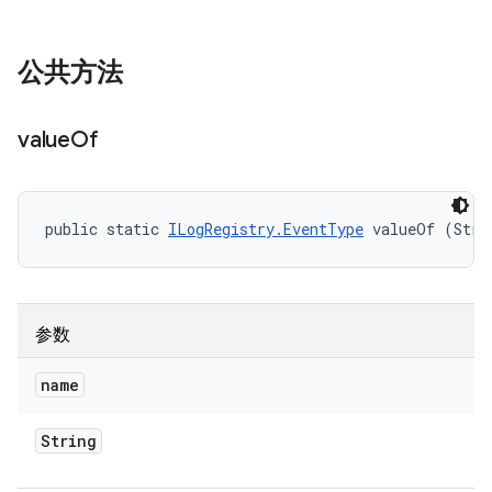
公共方法
value
Of
public static 
ILogRegistry.EventType
 valueOf (Stri
参数
name
String