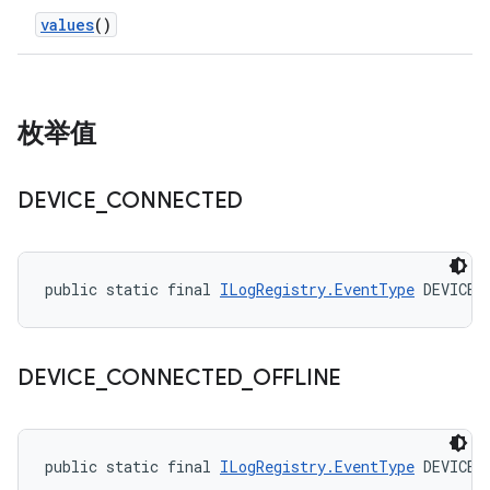
values
()
枚举值
DEVICE
_
CONNECTED
public static final 
ILogRegistry.EventType
 DEVICE_
DEVICE
_
CONNECTED
_
OFFLINE
public static final 
ILogRegistry.EventType
 DEVICE_