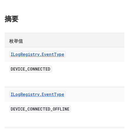
摘要
枚举值
ILog
Registry
.
Event
Type
DEVICE
_
CONNECTED
ILog
Registry
.
Event
Type
DEVICE
_
CONNECTED
_
OFFLINE