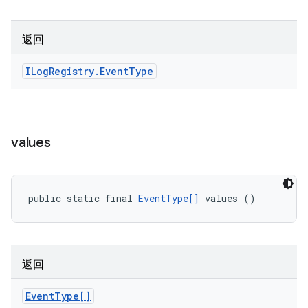
返回
ILog
Registry
.
Event
Type
values
public static final 
EventType[]
 values ()
返回
Event
Type[]