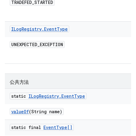
TRADEFED
_
STARTED
ILog
Registry
.
Event
Type
UNEXPECTED
_
EXCEPTION
公共方法
static
ILog
Registry
.
Event
Type
value
Of
(String name)
static final
Event
Type[]