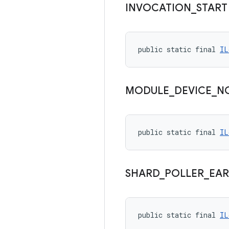
INVOCATION
_
START
public static final 
IL
MODULE
_
DEVICE
_
N
public static final 
IL
SHARD
_
POLLER
_
EAR
public static final 
IL