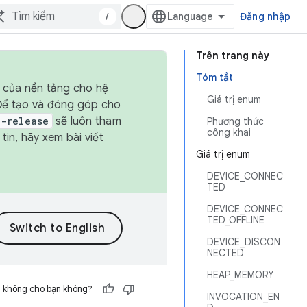
/
Đăng nhập
Trên trang này
Tóm tắt
h của nền tảng cho hệ
Giá trị enum
 Để tạo và đóng góp cho
t-release
sẽ luôn tham
Phương thức
công khai
in, hãy xem bài viết
Giá trị enum
DEVICE_CONNEC
TED
DEVICE_CONNEC
TED_OFFLINE
DEVICE_DISCON
NECTED
HEAP_MEMORY
h không cho bạn không?
INVOCATION_EN