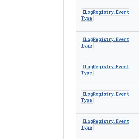
ILog
Registry
.
Event
Type
ILog
Registry
.
Event
Type
ILog
Registry
.
Event
Type
ILog
Registry
.
Event
Type
ILog
Registry
.
Event
Type