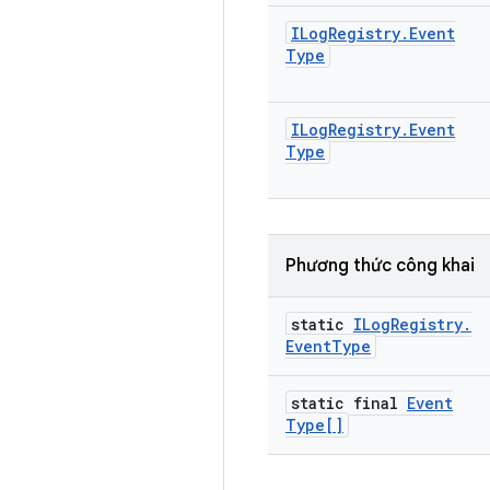
ILog
Registry
.
Event
Type
ILog
Registry
.
Event
Type
Phương thức công khai
static
ILog
Registry
.
Event
Type
static final
Event
Type[]