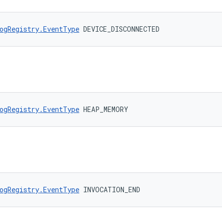
ogRegistry.EventType
 DEVICE_DISCONNECTED
ogRegistry.EventType
 HEAP_MEMORY
ogRegistry.EventType
 INVOCATION_END