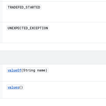
TRADEFED
_
STARTED
UNEXPECTED
_
EXCEPTION
value
Of
(String name)
values
()