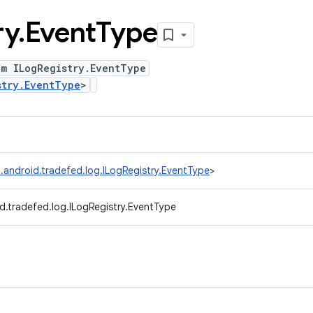
ry
.
Event
Type
um ILogRegistry.EventType
stry.EventType
>
.android.tradefed.log.ILogRegistry.EventType
>
d.tradefed.log.ILogRegistry.EventType