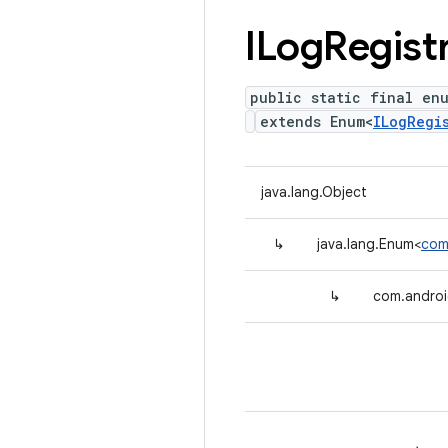
ILog
Regist
public static final en
extends Enum<
ILogRegi
java.lang.Object
↳
java.lang.Enum<
com
↳
com.androi