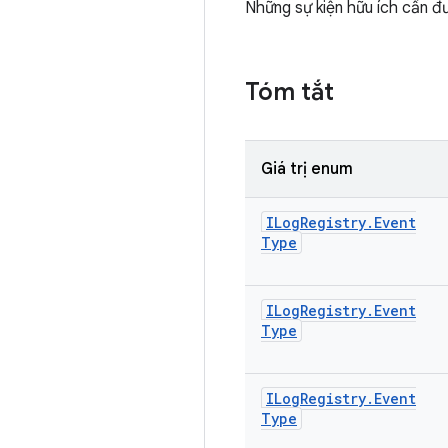
Những sự kiện hữu ích cần đư
Tóm tắt
Giá trị enum
ILog
Registry
.
Event
Type
ILog
Registry
.
Event
Type
ILog
Registry
.
Event
Type