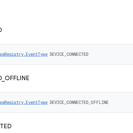
D
ogRegistry.EventType
 DEVICE_CONNECTED
D
_
OFFLINE
ogRegistry.EventType
 DEVICE_CONNECTED_OFFLINE
TED