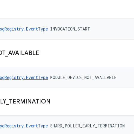
ogRegistry.EventType
 INVOCATION_START
OT
_
AVAILABLE
ogRegistry.EventType
 MODULE_DEVICE_NOT_AVAILABLE
LY
_
TERMINATION
ogRegistry.EventType
 SHARD_POLLER_EARLY_TERMINATION