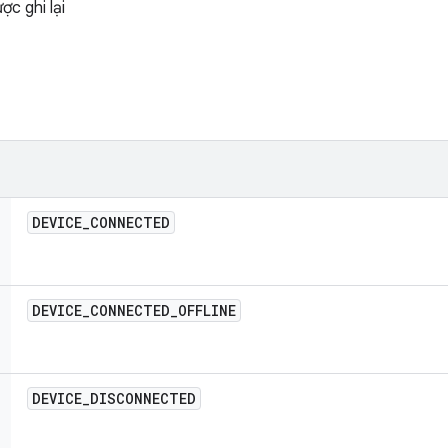
ợc ghi lại
DEVICE
_
CONNECTED
DEVICE
_
CONNECTED
_
OFFLINE
DEVICE
_
DISCONNECTED