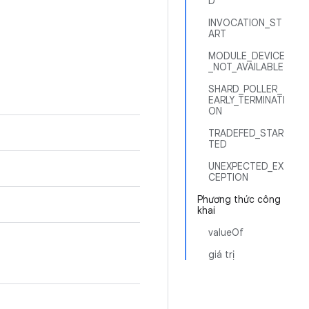
D
INVOCATION_ST
ART
MODULE_DEVICE
_NOT_AVAILABLE
SHARD_POLLER_
EARLY_TERMINATI
ON
TRADEFED_STAR
TED
UNEXPECTED_EX
CEPTION
Phương thức công
khai
valueOf
giá trị