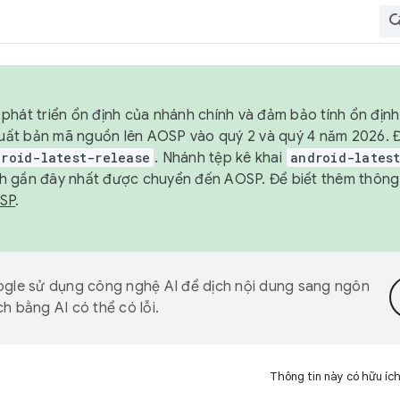
phát triển ổn định của nhánh chính và đảm bảo tính ổn địn
ẽ xuất bản mã nguồn lên AOSP vào quý 2 và quý 4 năm 2026.
droid-latest-release
. Nhánh tệp kê khai
android-lates
h gần đây nhất được chuyển đến AOSP. Để biết thêm thông t
OSP
.
gle sử dụng công nghệ AI để dịch nội dung sang ngôn
h bằng AI có thể có lỗi.
Thông tin này có hữu íc