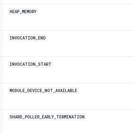
HEAP
_
MEMORY
INVOCATION
_
END
INVOCATION
_
START
MODULE
_
DEVICE
_
NOT
_
AVAILABLE
SHARD
_
POLLER
_
EARLY
_
TERMINATION