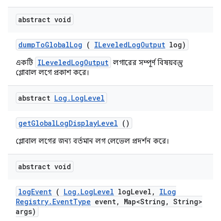
abstract void
dump
To
Global
Log
(
ILeveled
Log
Output
log)
ILeveledLogOutput
একটি
লগারের সম্পূর্ণ বিষয়বস্তু
গ্লোবাল লগে প্রকাশ করে।
abstract
Log
.
Log
Level
get
Global
Log
Display
Level
()
গ্লোবাল লগের জন্য বর্তমান লগ লেভেল প্রদর্শন করে।
abstract void
log
Event
(
Log
.
Log
Level
log
Level
,
ILog
Registry
.
Event
Type
event
,
Map<String
,
String>
args)