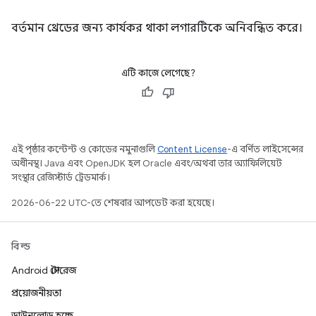
বর্তমান থ্রেডের জন্য কার্যকর থাকা লগারটিকে অনিবন্ধিত করে।
এটি কাজে লেগেছে?
এই পৃষ্ঠার কন্টেন্ট ও কোডের নমুনাগুলি
Content License
-এ বর্ণিত লাইসেন্সের
অধীনস্থ। Java এবং OpenJDK হল Oracle এবং/অথবা তার অ্যাফিলিয়েট
সংস্থার রেজিস্টার্ড ট্রেডমার্ক।
2026-06-22 UTC-তে শেষবার আপডেট করা হয়েছে।
বিল্ড
Android স্টোরেজ
প্রয়োজনীয়তা
ডাউনলোড হচ্ছে