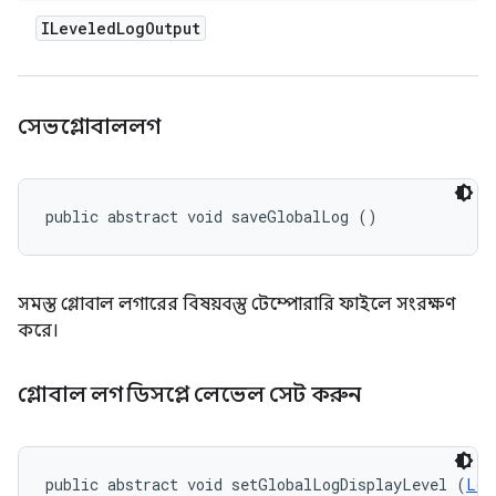
ILeveled
Log
Output
সেভগ্লোবাললগ
public abstract void saveGlobalLog ()
সমস্ত গ্লোবাল লগারের বিষয়বস্তু টেম্পোরারি ফাইলে সংরক্ষণ
করে।
গ্লোবাল লগ ডিসপ্লে লেভেল সেট করুন
public abstract void setGlobalLogDisplayLevel (
Log