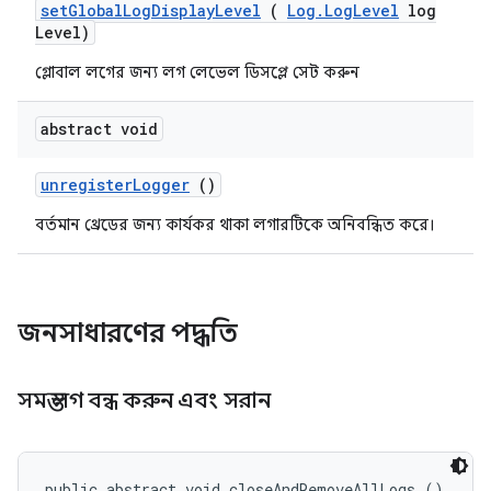
set
Global
Log
Display
Level
(
Log
.
Log
Level
log
Level)
গ্লোবাল লগের জন্য লগ লেভেল ডিসপ্লে সেট করুন
abstract void
unregister
Logger
()
বর্তমান থ্রেডের জন্য কার্যকর থাকা লগারটিকে অনিবন্ধিত করে।
জনসাধারণের পদ্ধতি
সমস্ত লগ বন্ধ করুন এবং সরান
public abstract void closeAndRemoveAllLogs ()