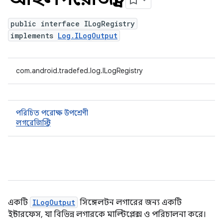
public interface ILogRegistry
implements
Log.ILogOutput
com.android.tradefed.log.ILogRegistry
পরিচিত পরোক্ষ উপশ্রেণী
লগরেজিস্ট্রি
একটি
ILogOutput
সিঙ্গেলটন লগারের জন্য একটি
ইন্টারফেস, যা বিভিন্ন লগারকে মাল্টিপ্লেক্স ও পরিচালনা করে।